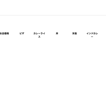
お店価格
ピザ
カレーライ
丼
洋食
インドカレ
ス
ー