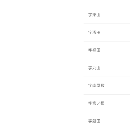
字東山
字深田
字福田
字丸山
字南屋敷
字宮ノ根
字餅田