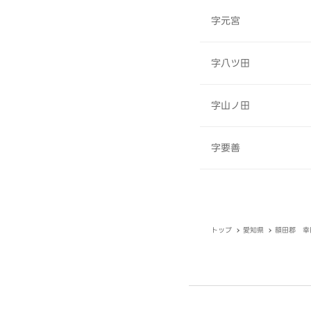
字元宮
字八ツ田
字山ノ田
字要善
トップ
愛知県
額田郡 幸