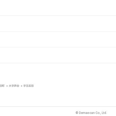
田町
大字芦谷
字五反田
© Demae-can Co., Ltd.