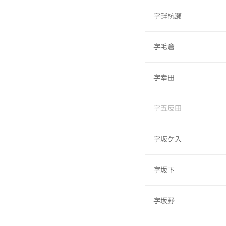
字畔杭瀬
字毛倉
字幸田
字五反田
字坂ケ入
字坂下
字坂野