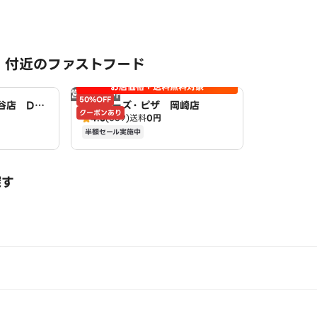
 付近のファストフード
お店価格＋送料無料対象
営業時間外
50%OFF
谷店 Do
アオキーズ・ピザ 岡崎店
クーポンあり
4.3
(539)
送料
0円
半額セール実施中
探す