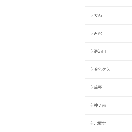
字大西
字斧鎔
字鍛治山
字釜名ケ入
字蒲野
字神ノ前
字北屋敷