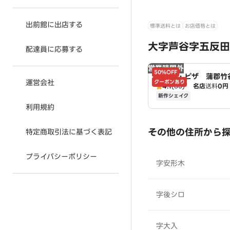
出前館に出店する
標準送料とは
お店価格とは
大字芦谷字五反田
配達員に応募する
営業時間外
50%OFF
ドミノ・ピザ 蒲郡竹
運営会社
クーポンあり
mino's
4.1
(85)
名店
送料
0円
新作シェイク
利用規約
その他の住所から
特定商取引法に基づく表記
プライバシーポリシー
字安形木
字後シロ
字大入