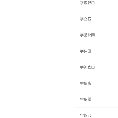
字坂野口
字立石
字堂狭間
字仲田
字祢宜山
字伯楽
字狭間
字蛤沢