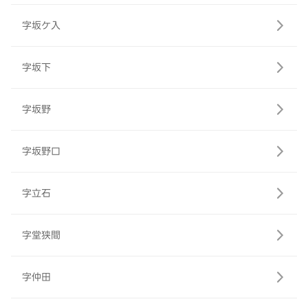
字坂ケ入
字坂下
字坂野
字坂野口
字立石
字堂狭間
字仲田