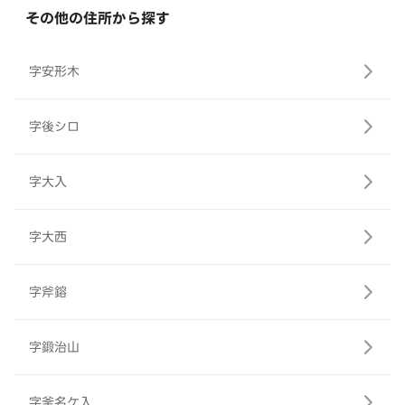
その他の住所から探す
字安形木
字後シロ
字大入
字大西
字斧鎔
字鍛治山
字釜名ケ入