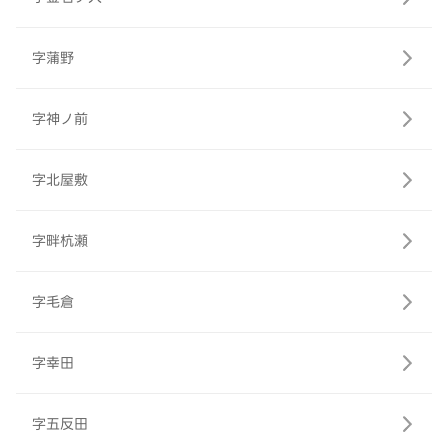
字蒲野
字神ノ前
字北屋敷
字畔杭瀬
字毛倉
字幸田
字五反田