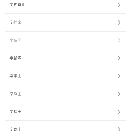
字祢宜山
字伯楽
字狭間
字蛤沢
字東山
字深田
字福田
字丸山