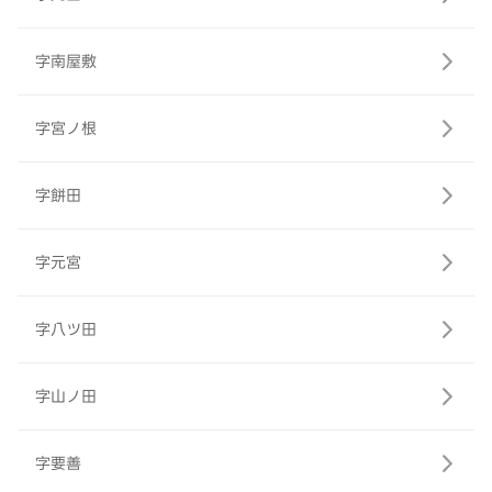
字南屋敷
字宮ノ根
字餅田
字元宮
字八ツ田
字山ノ田
字要善