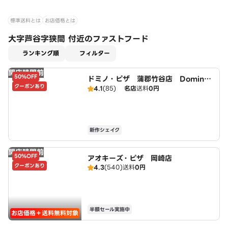
標準送料とは
お店価格とは
大字芦谷字狭間 付近のファストフード
適用なし
ランキング順
フィルター
開店時間前
50%OFF
ドミノ・ピザ 蒲郡竹谷店 Domin
クーポンあり
o's
4.1
(85)
名店
送料
0円
新作シェイク
開店時間前
50%OFF
アオキーズ・ピザ 岡崎店
クーポンあり
4.3
(540)
送料
0円
半額セール実施中
お店価格＋送料無料対象