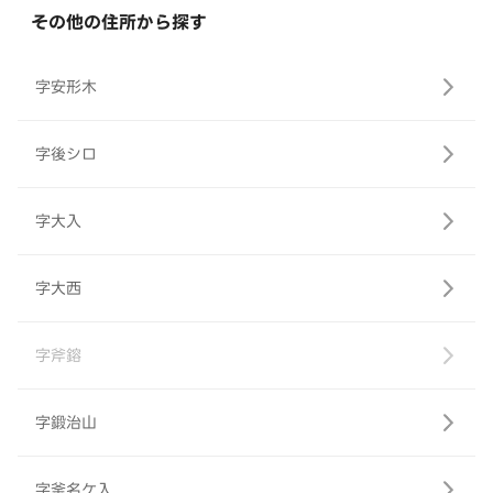
その他の住所から探す
字安形木
字後シロ
字大入
字大西
字斧鎔
字鍛治山
字釜名ケ入