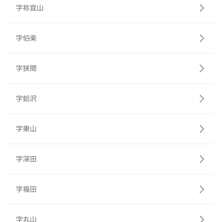
字祢宜山
字伯楽
字狭間
字蛤沢
字東山
字深田
字福田
字丸山