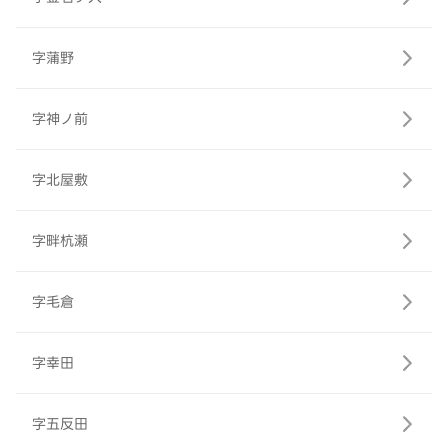
字蒲野
字神ノ前
字北屋敷
字畔杭瀬
字毛倉
字幸田
字五反田