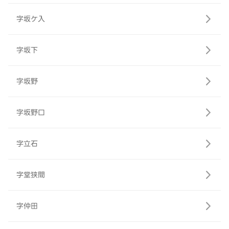
字坂ケ入
字坂下
字坂野
字坂野口
字立石
字堂狭間
字仲田