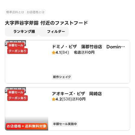
標準送料とは
お店価格とは
大字芦谷字斧鎔 付近のファストフード
適用なし
ランキング順
フィルター
営業時間外
半額セール
ドミノ・ピザ 蒲郡竹谷店 Domin
クーポンあり
o's
4.1
(84)
名店
送料
0円
新作シェイク
営業時間外
半額セール
アオキーズ・ピザ 岡崎店
クーポンあり
4.2
(538)
送料
0円
半額セール実施中
お店価格＋送料無料対象