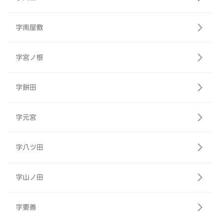
字南屋敷
字宮ノ根
字餅田
字元宮
字八ツ田
字山ノ田
字要善