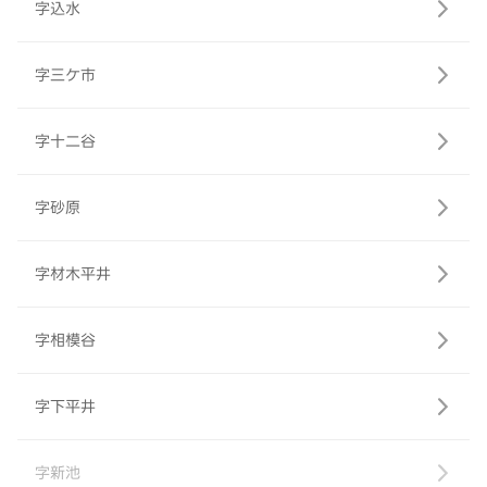
字込水
字三ケ市
字十二谷
字砂原
字材木平井
字相模谷
字下平井
字新池