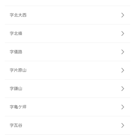
字北大西
字北條
字儀路
字片原山
字鎌山
字亀ケ坪
字瓦谷