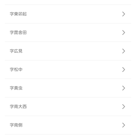
字東卯起
字毘舎田
字広見
字松中
字真虫
字南大西
字南側