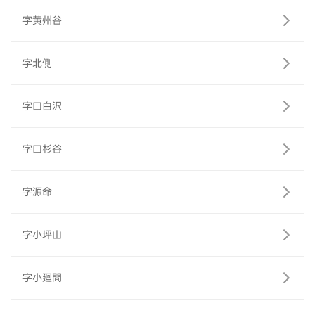
字黄州谷
字北側
字口白沢
字口杉谷
字源命
字小坪山
字小廻間