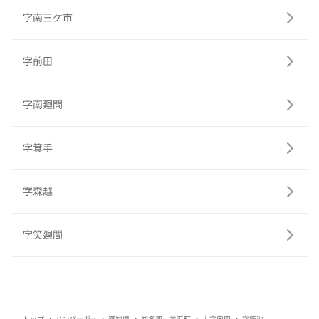
字南三ケ市
字前田
字南廻間
字箕手
字森越
字笑廻間