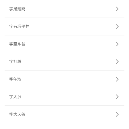
字足廻間
字石坂平井
字至ル谷
字打越
字午池
字大沢
字大ス谷