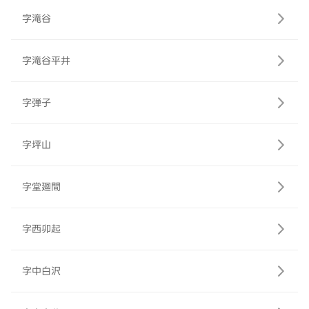
字滝谷
字滝谷平井
字弾子
字坪山
字堂廻間
字西卯起
字中白沢