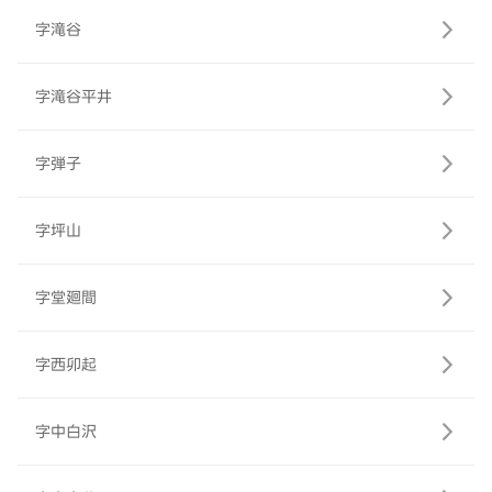
字滝谷
字滝谷平井
字弾子
字坪山
字堂廻間
字西卯起
字中白沢