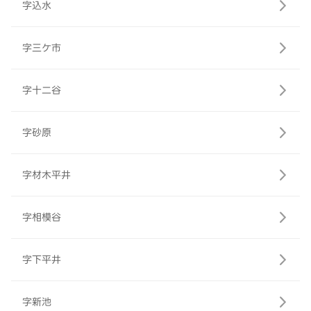
字込水
字三ケ市
字十二谷
字砂原
字材木平井
字相模谷
字下平井
字新池