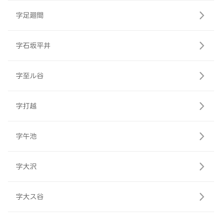
字足廻間
字石坂平井
字至ル谷
字打越
字午池
字大沢
字大ス谷