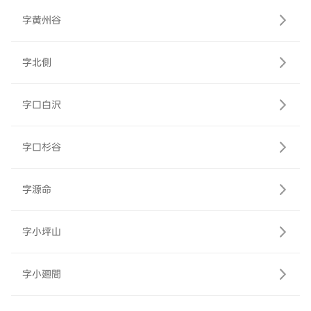
字黄州谷
字北側
字口白沢
字口杉谷
字源命
字小坪山
字小廻間