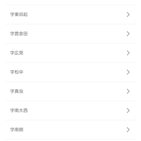
字東卯起
字毘舎田
字広見
字松中
字真虫
字南大西
字南側