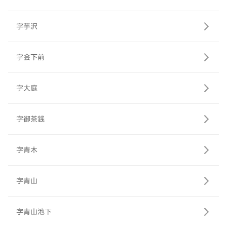
字芋沢
字会下前
字大庭
字御茶銭
字青木
字青山
字青山池下