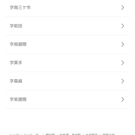
字南三ケ市
字前田
字南廻間
字箕手
字森越
字笑廻間