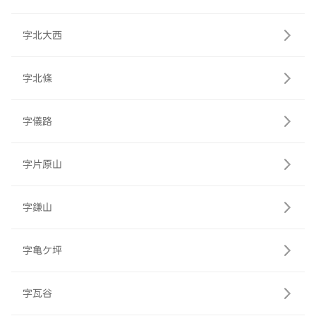
字北大西
字北條
字儀路
字片原山
字鎌山
字亀ケ坪
字瓦谷