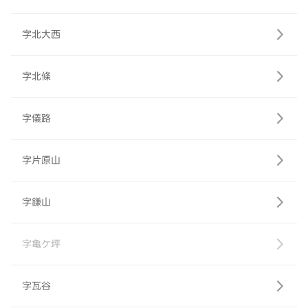
字北大西
字北條
字儀路
字片原山
字鎌山
字亀ケ坪
字瓦谷