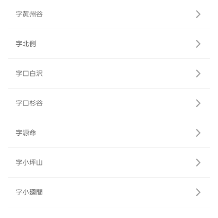
字黄州谷
字北側
字口白沢
字口杉谷
字源命
字小坪山
字小廻間