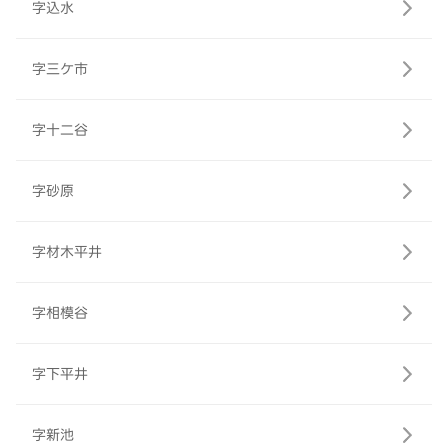
字込水
字三ケ市
字十二谷
字砂原
字材木平井
字相模谷
字下平井
字新池