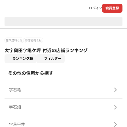
ログイン
会員登録
現在のお届け先：
標準送料とは
お店価格とは
大字奥田字亀ケ坪 付近の店舗ランキング
適用なし
ランキング順
フィルター
その他の住所から探す
字石亀
字石畑
字茨平井