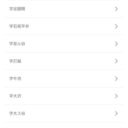
字足廻間
字石坂平井
字至ル谷
字打越
字午池
字大沢
字大ス谷