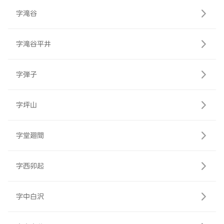
字滝谷
字滝谷平井
字弾子
字坪山
字堂廻間
字西卯起
字中白沢