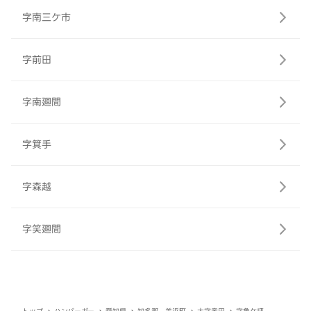
字南三ケ市
字前田
字南廻間
字箕手
字森越
字笑廻間