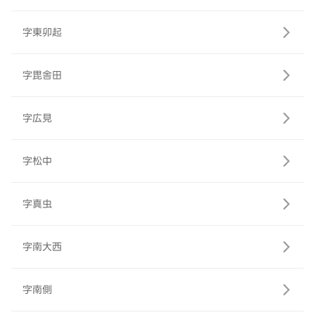
字東卯起
字毘舎田
字広見
字松中
字真虫
字南大西
字南側