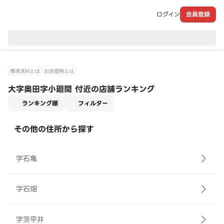
ログイン
会員登録
現在のお届け先：
標準送料とは
お店価格とは
大字奥田字小廻間 付近の店舗ランキング
適用なし
ランキング順
フィルター
その他の住所から探す
字石亀
字石畑
字茨平井