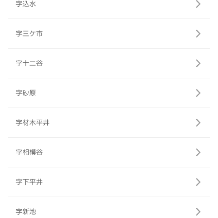
字込水
字三ケ市
字十二谷
字砂原
字材木平井
字相模谷
字下平井
字新池