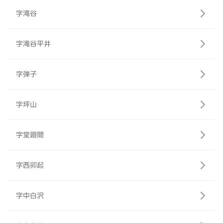
字滝谷
字滝谷平井
字弾子
字坪山
字堂廻間
字西卯起
字中白沢