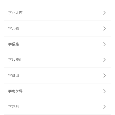
字北大西
字北條
字儀路
字片原山
字鎌山
字亀ケ坪
字瓦谷