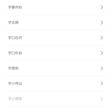
字黄州谷
字北側
字口白沢
字口杉谷
字源命
字小坪山
字小廻間