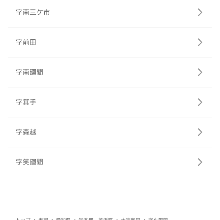
字南三ケ市
字前田
字南廻間
字箕手
字森越
字笑廻間