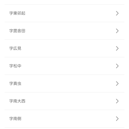
字東卯起
字毘舎田
字広見
字松中
字真虫
字南大西
字南側