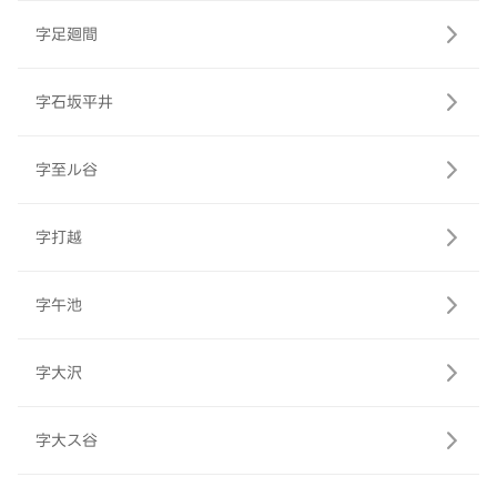
字足廻間
字石坂平井
字至ル谷
字打越
字午池
字大沢
字大ス谷