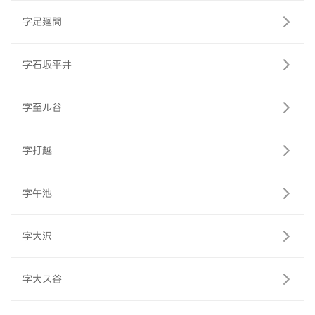
字足廻間
字石坂平井
字至ル谷
字打越
字午池
字大沢
字大ス谷