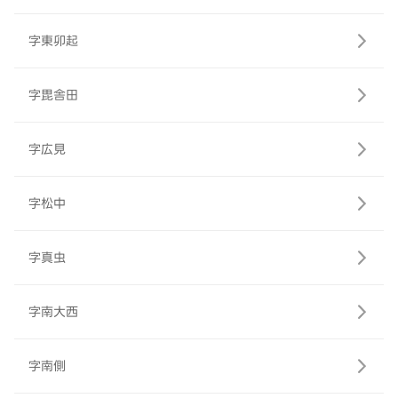
字東卯起
字毘舎田
字広見
字松中
字真虫
字南大西
字南側