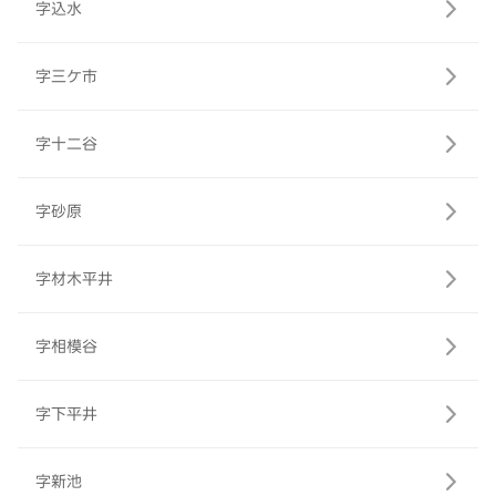
字込水
字三ケ市
字十二谷
字砂原
字材木平井
字相模谷
字下平井
字新池