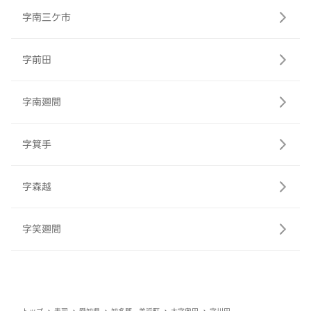
字南三ケ市
字前田
字南廻間
字箕手
字森越
字笑廻間