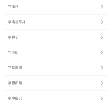
字滝谷
字滝谷平井
字弾子
字坪山
字堂廻間
字西卯起
字中白沢