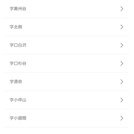
字黄州谷
字北側
字口白沢
字口杉谷
字源命
字小坪山
字小廻間