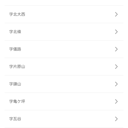
字北大西
字北條
字儀路
字片原山
字鎌山
字亀ケ坪
字瓦谷