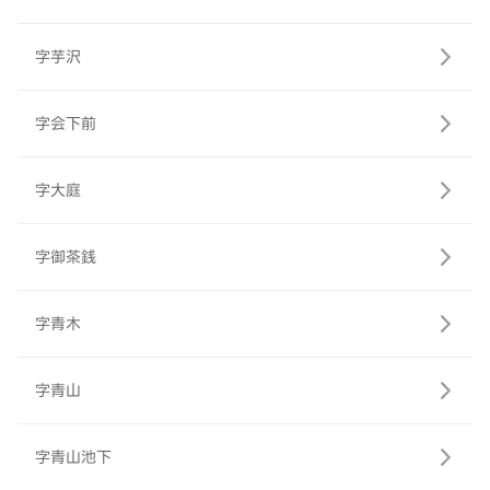
字芋沢
字会下前
字大庭
字御茶銭
字青木
字青山
字青山池下