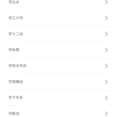
字込水
字三ケ市
字十二谷
字砂原
字材木平井
字相模谷
字下平井
字新池