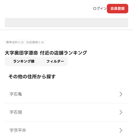
ログイン
会員登録
現在のお届け先：
標準送料とは
お店価格とは
大字奥田字源命 付近の店舗ランキング
適用なし
ランキング順
フィルター
その他の住所から探す
字石亀
字石畑
字茨平井