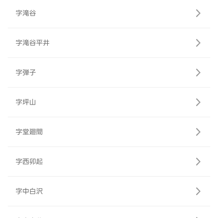
字滝谷
字滝谷平井
字弾子
字坪山
字堂廻間
字西卯起
字中白沢