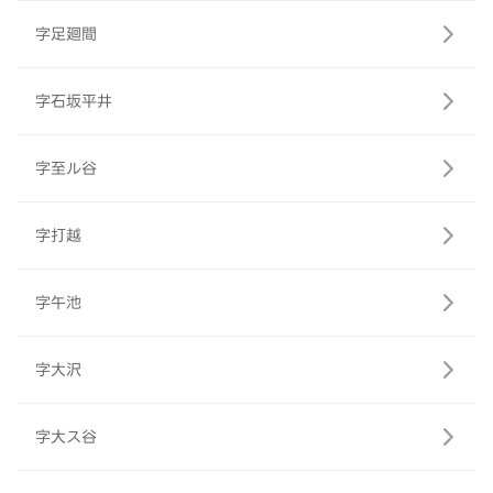
字足廻間
字石坂平井
字至ル谷
字打越
字午池
字大沢
字大ス谷