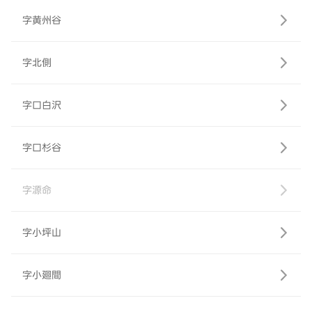
字黄州谷
字北側
字口白沢
字口杉谷
字源命
字小坪山
字小廻間