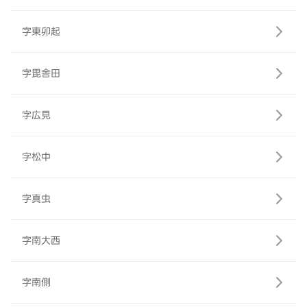
字東卯起
字毘舎田
字広見
字松中
字真虫
字南大西
字南側