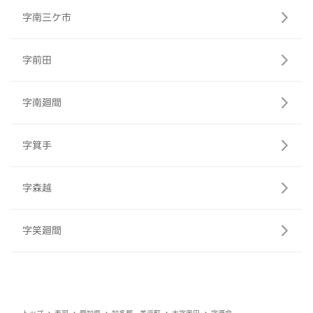
字南三ケ市
字前田
字南廻間
字箕手
字森越
字笑廻間