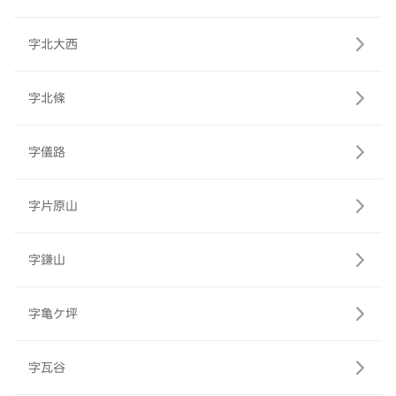
字北大西
字北條
字儀路
字片原山
字鎌山
字亀ケ坪
字瓦谷