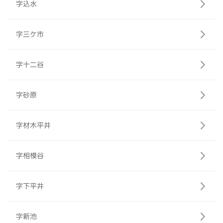
字込水
字三ケ市
字十二谷
字砂原
字材木平井
字相模谷
字下平井
字新池