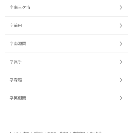
字南三ケ市
字前田
字南廻間
字箕手
字森越
字笑廻間