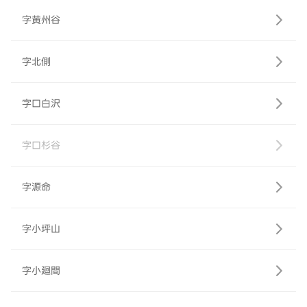
字黄州谷
字北側
字口白沢
字口杉谷
字源命
字小坪山
字小廻間