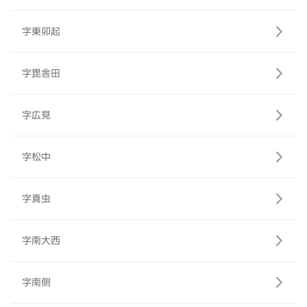
字東卯起
字毘舎田
字広見
字松中
字真虫
字南大西
字南側