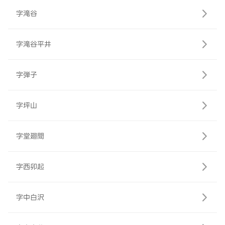
字滝谷
字滝谷平井
字弾子
字坪山
字堂廻間
字西卯起
字中白沢