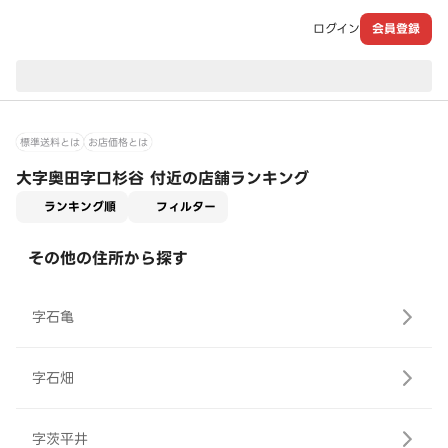
ログイン
会員登録
現在のお届け先：
標準送料とは
お店価格とは
大字奥田字口杉谷 付近の店舗ランキング
適用なし
ランキング順
フィルター
その他の住所から探す
字石亀
字石畑
字茨平井