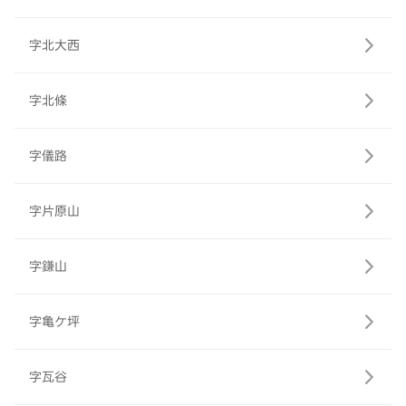
字北大西
字北條
字儀路
字片原山
字鎌山
字亀ケ坪
字瓦谷