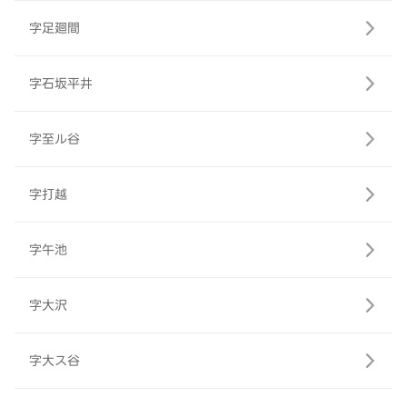
字足廻間
字石坂平井
字至ル谷
字打越
字午池
字大沢
字大ス谷