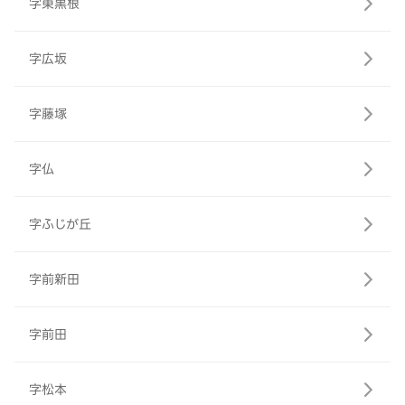
字東黒根
字広坂
字藤塚
字仏
字ふじが丘
字前新田
字前田
字松本