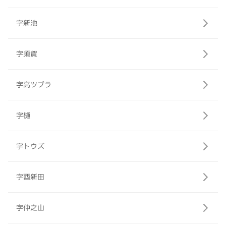
字新池
字須賀
字高ツブラ
字樋
字トウズ
字酉新田
字仲之山