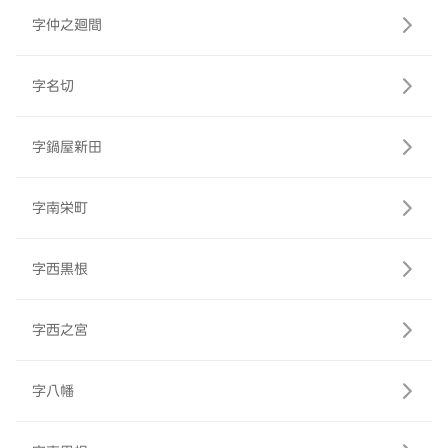
字仲之廻間
字名切
字鍋屋新田
字南栄町
字西黒根
字西之宮
字八幡