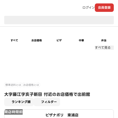
ログイン
会員登録
現在のお届け先：
すべて
お店価格
ピザ
中華
弁当
すべて見る
標準送料とは
お店価格とは
大字藤江字亥子新田 付近のお店価格で出前館
適用なし
ランキング順
フィルター
開店時間前
ピザナポリ 東浦店