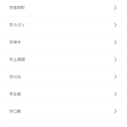
字皆栄町
字カガリ
字神木
字上廻間
字川北
字北根
字口蕨