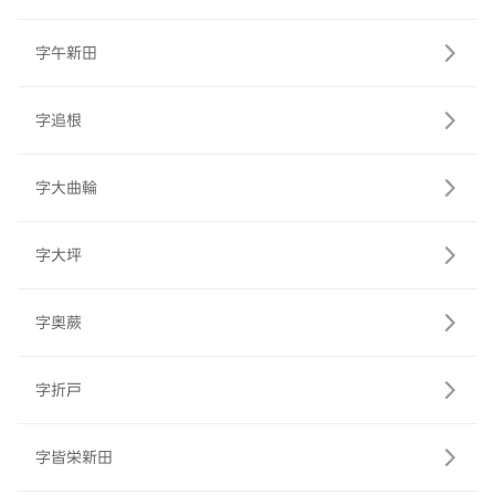
字午新田
字追根
字大曲輪
字大坪
字奥蕨
字折戸
字皆栄新田