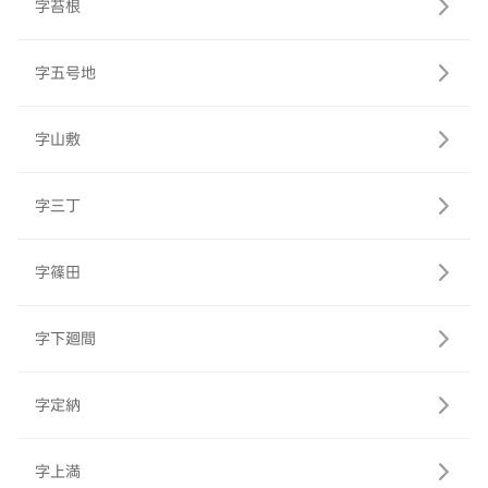
字苔根
字五号地
字山敷
字三丁
字篠田
字下廻間
字定納
字上満