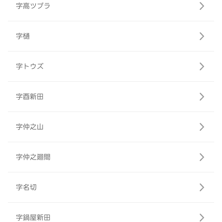
字高ツブラ
字樋
字トウズ
字酉新田
字仲之山
字仲之廻間
字名切
字鍋屋新田