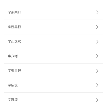
字南栄町
字西黒根
字西之宮
字八幡
字東黒根
字広坂
字藤塚