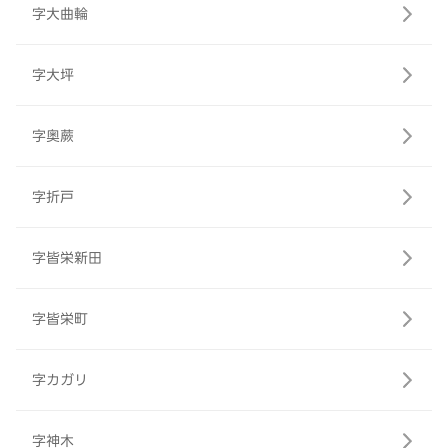
字大曲輪
字大坪
字奥蕨
字折戸
字皆栄新田
字皆栄町
字カガリ
字神木