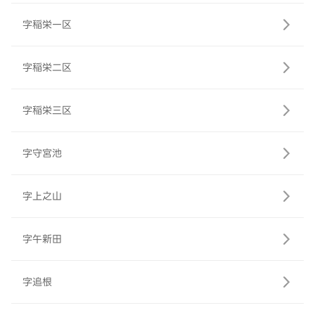
字稲栄一区
字稲栄二区
字稲栄三区
字守宮池
字上之山
字午新田
字追根