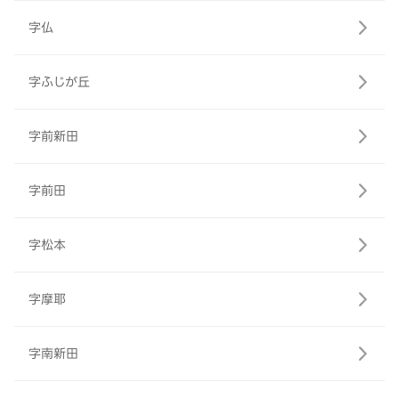
字仏
字ふじが丘
字前新田
字前田
字松本
字摩耶
字南新田