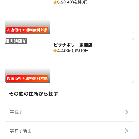
3.5
(140)
送料
0円
お店価格＋送料無料対象
開店時間前
ピザナポリ 東浦店
4.4
(350)
送料
0円
お店価格＋送料無料対象
その他の住所から探す
字荒子
字亥子新田