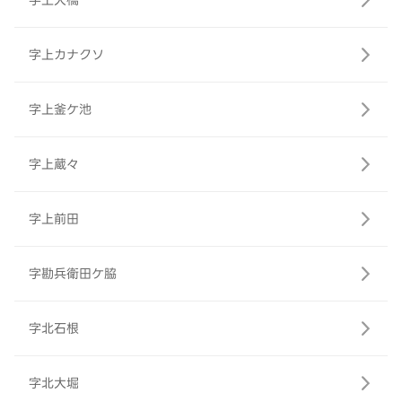
字上大橋
字上カナクソ
字上釜ケ池
字上蔵々
字上前田
字勘兵衛田ケ脇
字北石根
字北大堀