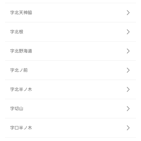
字北天神脇
字北根
字北野海道
字北ノ前
字北半ノ木
字切山
字口半ノ木