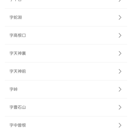
字蛇淵
字高根口
字天神裏
字天神前
字峠
字豊石山
字中曽根