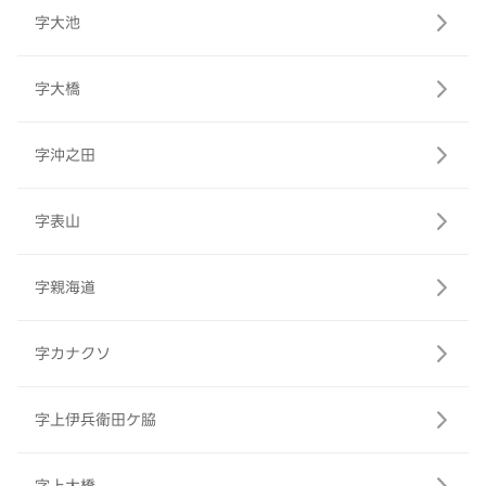
字大池
字大橋
字沖之田
字表山
字親海道
字カナクソ
字上伊兵衛田ケ脇