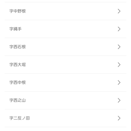
字中野根
字縄手
字西石根
字西大堀
字西中根
字西之山
字二反ノ田