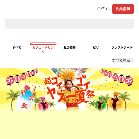
ログイン
会員登録
現在のお届け先：
すべて
カフェ・ドリン
お店価格
ピザ
ファストフード
ク
すべて見る
超ゴイゴイヤスー夏祭