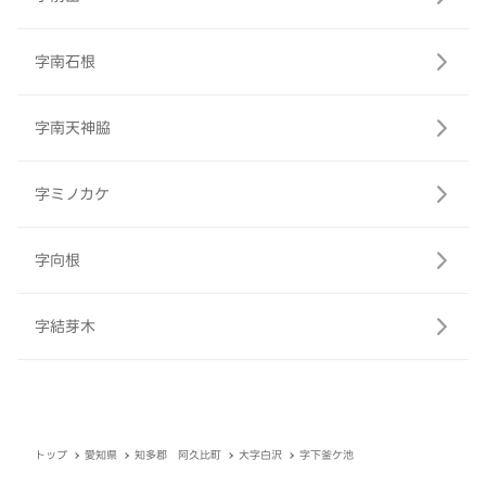
字南石根
字南天神脇
字ミノカケ
字向根
字結芽木
トップ
愛知県
知多郡 阿久比町
大字白沢
字下釜ケ池