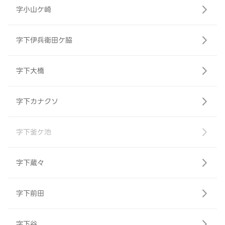
字小山ケ崎
字下伊兵衛田ケ脇
字下大橋
字下カナクソ
字下釜ケ池
字下蔵々
字下前田
字下谷