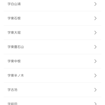
字白山浦
字東石根
字東大堀
字東豊石山
字東中根
字東半ノ木
字古池
字前田