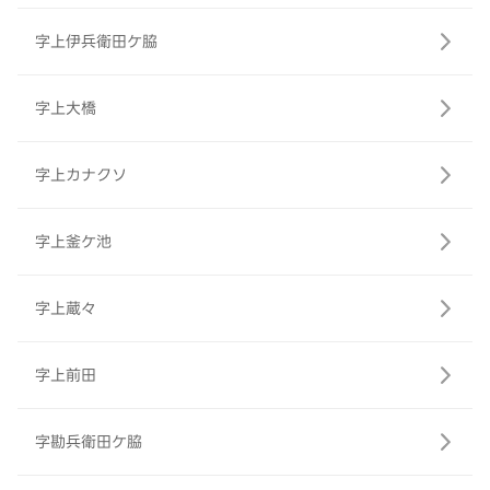
字上伊兵衛田ケ脇
字上大橋
字上カナクソ
字上釜ケ池
字上蔵々
字上前田
字勘兵衛田ケ脇