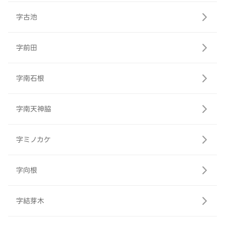
字古池
字前田
字南石根
字南天神脇
字ミノカケ
字向根
字結芽木