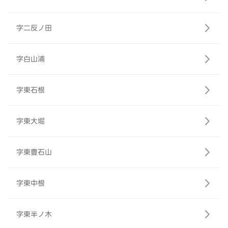
字二反ノ田
字白山浦
字東石根
字東大堀
字東豊石山
字東中根
字東半ノ木