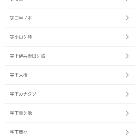
字口半ノ木
字小山ケ崎
字下伊兵衛田ケ脇
字下大橋
字下カナクソ
字下釜ケ池
字下蔵々