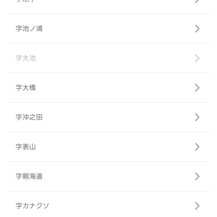
字池ノ浦
字大池
字大橋
字沖之田
字表山
字親海道
字カナクソ