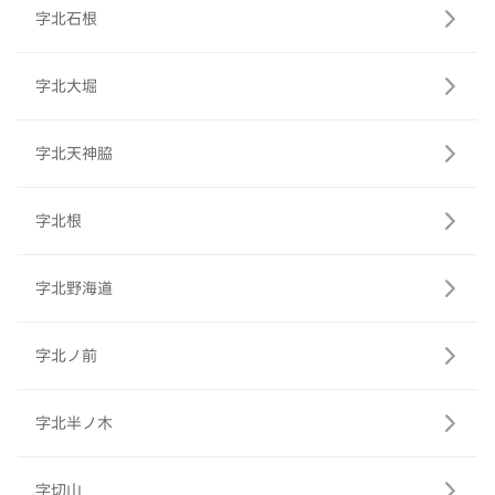
字北石根
字北大堀
字北天神脇
字北根
字北野海道
字北ノ前
字北半ノ木
字切山