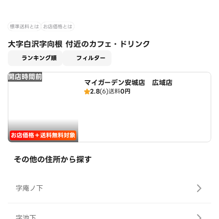
標準送料とは
お店価格とは
大字白沢字向根 付近のカフェ・ドリンク
適用なし
ランキング順
フィルター
開店時間前
マイガーデン安城店 広域店
2.8
(6)
送料
0円
お店価格＋送料無料対象
その他の住所から探す
字庵ノ下
字池下