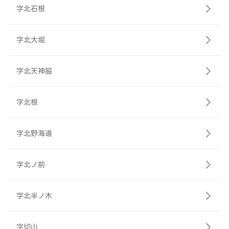
字北石根
字北大堀
字北天神脇
字北根
字北野海道
字北ノ前
字北半ノ木
字切山