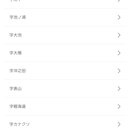
字池ノ浦
字大池
字大橋
字沖之田
字表山
字親海道
字カナクソ