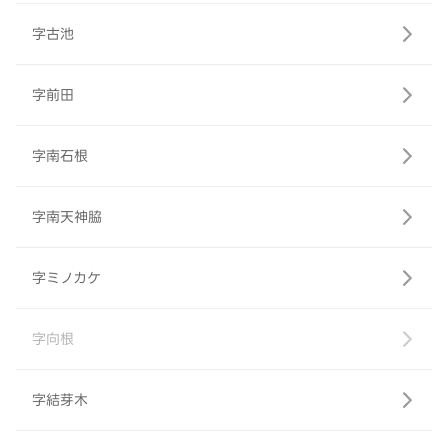
字古池
字前田
字南石根
字南天神脇
字ミノカケ
字向根
字結芽木