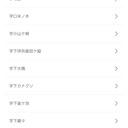
字口半ノ木
字小山ケ崎
字下伊兵衛田ケ脇
字下大橋
字下カナクソ
字下釜ケ池
字下蔵々