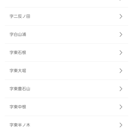
字二反ノ田
字白山浦
字東石根
字東大堀
字東豊石山
字東中根
字東半ノ木