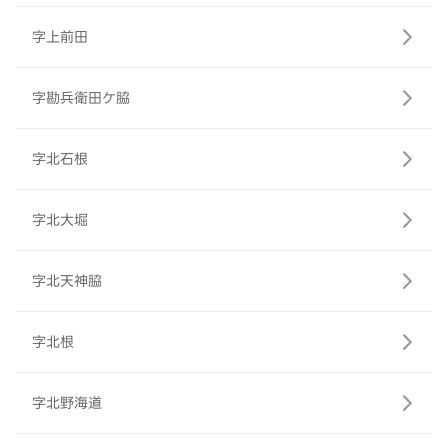
字上前田
字勘兵衛田ケ脇
字北石根
字北大堀
字北天神脇
字北根
字北野海道