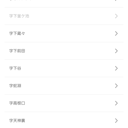
字下釜ケ池
字下蔵々
字下前田
字下谷
字蛇淵
字高根口
字天神裏