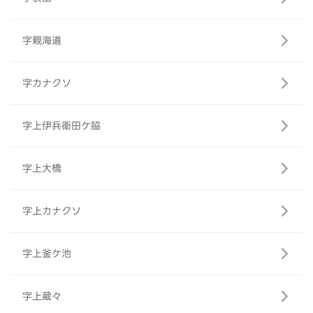
字親海道
字カナクソ
字上伊兵衛田ケ脇
字上大橋
字上カナクソ
字上釜ケ池
字上蔵々