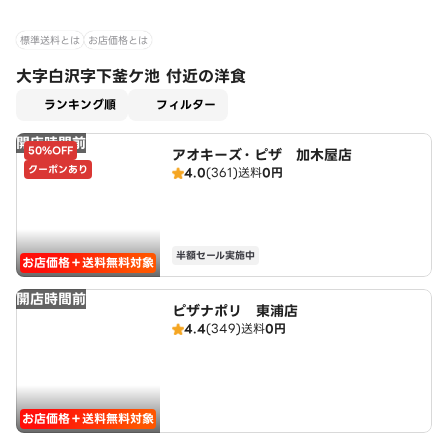
標準送料とは
お店価格とは
大字白沢字下釜ケ池 付近の洋食
適用なし
ランキング順
フィルター
開店時間前
50%OFF
アオキーズ・ピザ 加木屋店
クーポンあり
4.0
(361)
送料
0円
半額セール実施中
お店価格＋送料無料対象
開店時間前
ピザナポリ 東浦店
4.4
(349)
送料
0円
お店価格＋送料無料対象