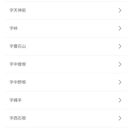
字天神前
字峠
字豊石山
字中曽根
字中野根
字縄手
字西石根