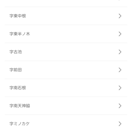
字東中根
字東半ノ木
字古池
字前田
字南石根
字南天神脇
字ミノカケ