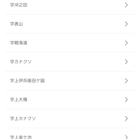
字沖之田
字表山
字親海道
字カナクソ
字上伊兵衛田ケ脇
字上大橋
字上カナクソ
字上釜ケ池