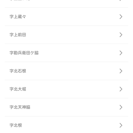
字上蔵々
字上前田
字勘兵衛田ケ脇
字北石根
字北大堀
字北天神脇
字北根