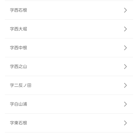
字西石根
字西大堀
字西中根
字西之山
字二反ノ田
字白山浦
字東石根