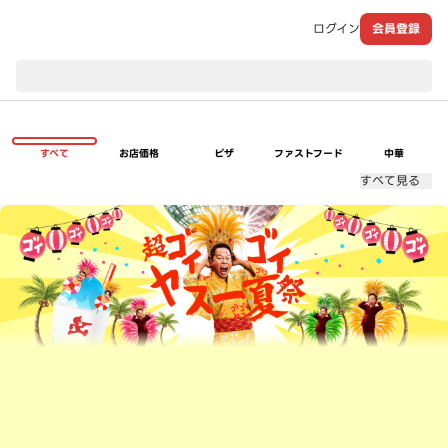
ログイン
会員登録
現在のお届け先：
すべて
お店価格
ピザ
ファストフード
中華
すべて見る
超ゴイゴイヤスー夏祭