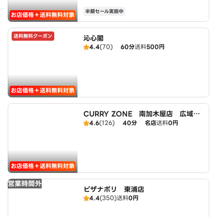
半額セール実施中
お店価格＋送料無料対象
送料無料クーポン
沁心閣
4.4
(70)
60分
送料
500円
お店価格＋送料無料対象
CURRY ZONE 南加木屋店 広域エ
リア
4.6
(126)
40分
名店
送料
0円
お店価格＋送料無料対象
営業時間外
ピザナポリ 東浦店
4.4
(350)
送料
0円