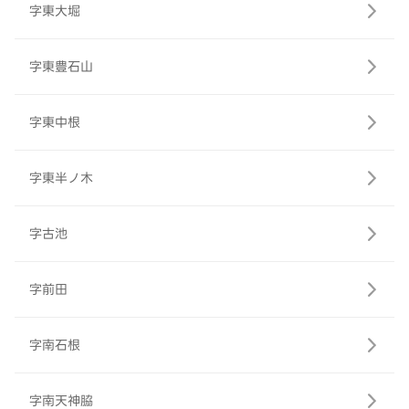
字東大堀
字東豊石山
字東中根
字東半ノ木
字古池
字前田
字南石根
字南天神脇