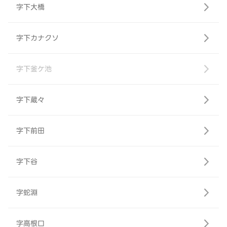
字下大橋
字下カナクソ
字下釜ケ池
字下蔵々
字下前田
字下谷
字蛇淵
字高根口