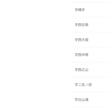
字縄手
字西石根
字西大堀
字西中根
字西之山
字二反ノ田
字白山浦