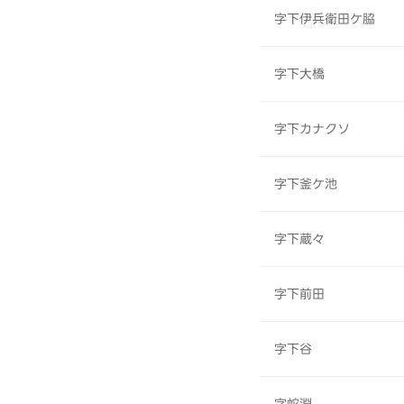
字下伊兵衛田ケ脇
字下大橋
字下カナクソ
字下釜ケ池
字下蔵々
字下前田
字下谷