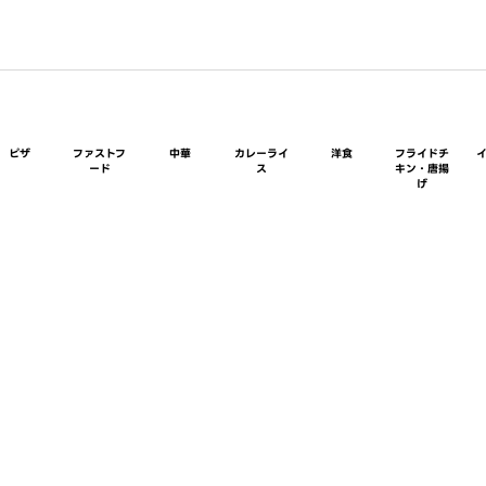
ピザ
ファストフ
中華
カレーライ
洋食
フライドチ
ード
ス
キン・唐揚
げ