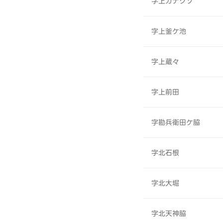
字上カナクソ
字上釜ケ池
字上蔵々
字上前田
字勘兵衛田ケ脇
字北石根
字北大堀
字北天神脇