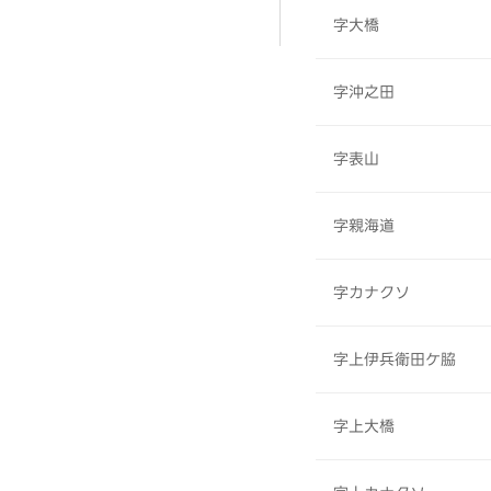
字大橋
字沖之田
字表山
字親海道
字カナクソ
字上伊兵衛田ケ脇
字上大橋