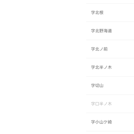
字北根
字北野海道
字北ノ前
字北半ノ木
字切山
字口半ノ木
字小山ケ崎