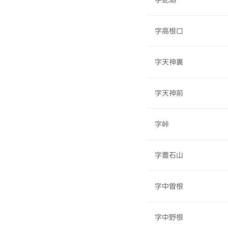
字蛇淵
字高根口
字天神裏
字天神前
字峠
字豊石山
字中曽根
字中野根