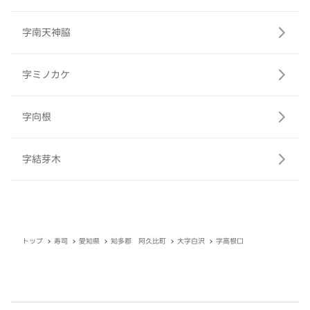
字南天神脇
字ミノカケ
字向根
字結芽木
トップ
寿司
愛知県
知多郡 阿久比町
大字白沢
字高根口