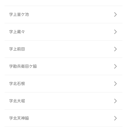
字上釜ケ池
字上蔵々
字上前田
字勘兵衛田ケ脇
字北石根
字北大堀
字北天神脇