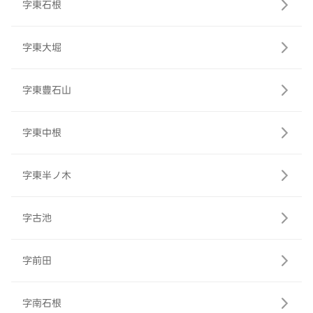
字東石根
字東大堀
字東豊石山
字東中根
字東半ノ木
字古池
字前田
字南石根