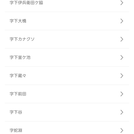
字下伊兵衛田ケ脇
字下大橋
字下カナクソ
字下釜ケ池
字下蔵々
字下前田
字下谷
字蛇淵