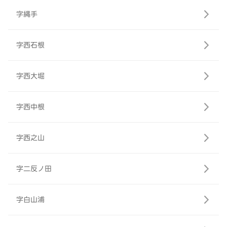
字縄手
字西石根
字西大堀
字西中根
字西之山
字二反ノ田
字白山浦