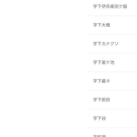
字下伊兵衛田ケ脇
字下大橋
字下カナクソ
字下釜ケ池
字下蔵々
字下前田
字下谷