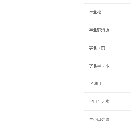
字北根
字北野海道
字北ノ前
字北半ノ木
字切山
字口半ノ木
字小山ケ崎