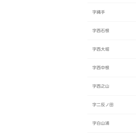
字縄手
字西石根
字西大堀
字西中根
字西之山
字二反ノ田
字白山浦