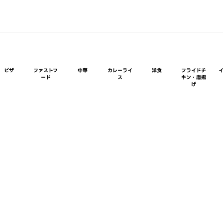
ピザ
ファストフ
中華
カレーライ
洋食
フライドチ
ード
ス
キン・唐揚
げ