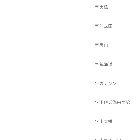
字大橋
字沖之田
字表山
字親海道
字カナクソ
字上伊兵衛田ケ脇
字上大橋