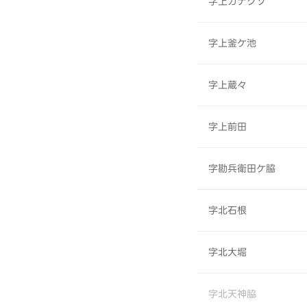
字上カナクソ
字上釜ケ池
字上蔵々
字上前田
字勘兵衛田ケ脇
字北石根
字北大堀
字北天神脇