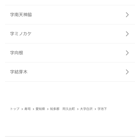
字南天神脇
字ミノカケ
字向根
字結芽木
トップ
寿司
愛知県
知多郡 阿久比町
大字白沢
字池下