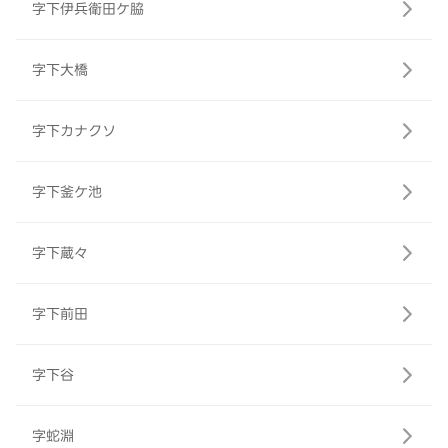
字下伊兵衛田ケ脇
字下大橋
字下カナクソ
字下釜ケ池
字下蔵々
字下前田
字下谷
字蛇淵