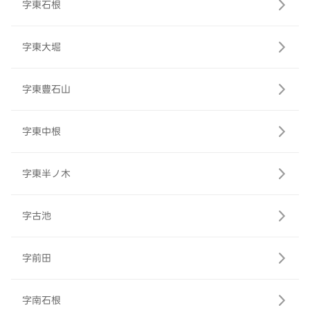
字東石根
字東大堀
字東豊石山
字東中根
字東半ノ木
字古池
字前田
字南石根