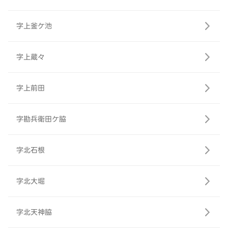
字上釜ケ池
字上蔵々
字上前田
字勘兵衛田ケ脇
字北石根
字北大堀
字北天神脇