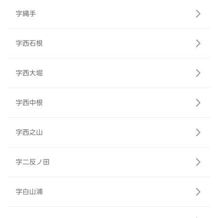
字縄手
字西石根
字西大堀
字西中根
字西之山
字二反ノ田
字白山浦