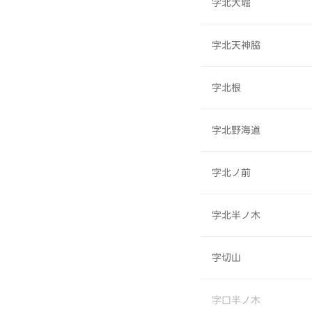
字北大堀
字北天神脇
字北根
字北野海道
字北ノ前
字北半ノ木
字切山
字口半ノ木