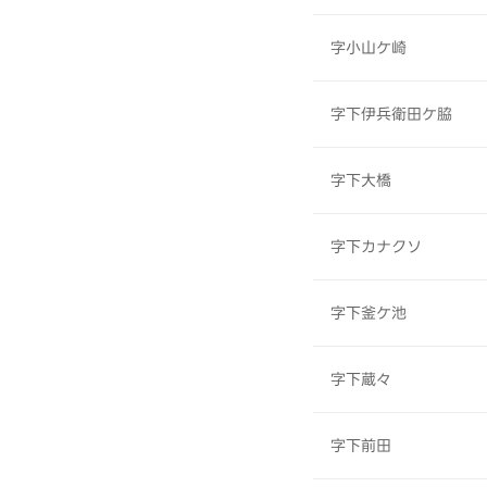
字小山ケ崎
字下伊兵衛田ケ脇
字下大橋
字下カナクソ
字下釜ケ池
字下蔵々
字下前田