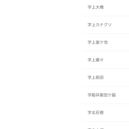
字上大橋
字上カナクソ
字上釜ケ池
字上蔵々
字上前田
字勘兵衛田ケ脇
字北石根