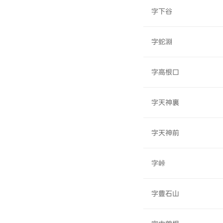
字下谷
字蛇淵
字高根口
字天神裏
字天神前
字峠
字豊石山