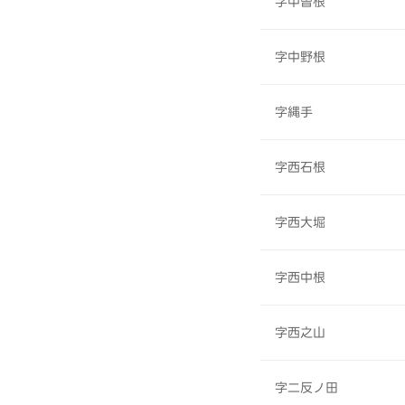
字中曽根
字中野根
字縄手
字西石根
字西大堀
字西中根
字西之山
字二反ノ田