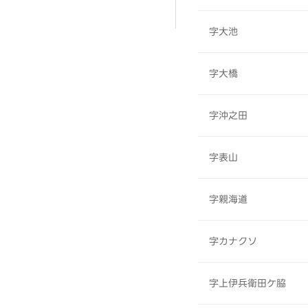
字大池
字大橋
字沖之田
字表山
字親海道
字カナクソ
字上伊兵衛田ケ脇