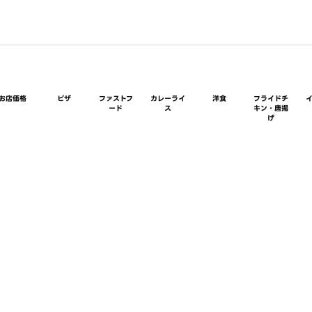
お店価格
ピザ
ファストフ
カレーライ
洋食
フライドチ
ード
ス
キン・唐揚
げ