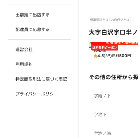
出前館に出店する
標準送料とは
お店価格とは
配達員に応募する
大字白沢字口半ノ
お店価格＋送料無
開店時間前
送料無料クーポン
運営会社
沁心閣
4.5
(69)
送料
500円
利用規約
その他の住所から
特定商取引法に基づく表記
プライバシーポリシー
字庵ノ下
字池下
字池ノ浦