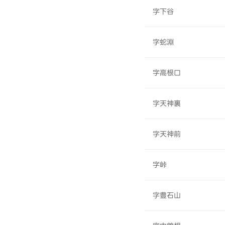
字下谷
字蛇淵
字高根口
字天神裏
字天神前
字峠
字豊石山