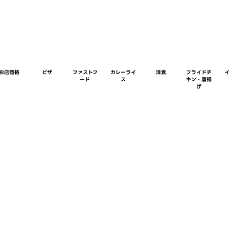
お店価格
ピザ
ファストフ
カレーライ
洋食
フライドチ
ード
ス
キン・唐揚
げ