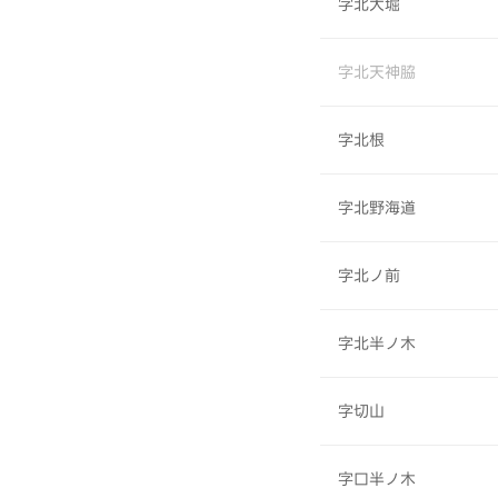
字北大堀
字北天神脇
字北根
字北野海道
字北ノ前
字北半ノ木
字切山
字口半ノ木