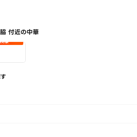
脇 付近の中華
料対象
探す