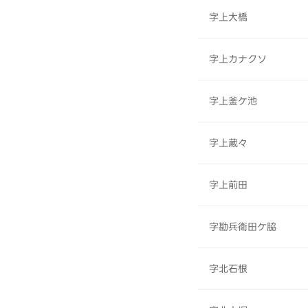
字上大橋
字上カナクソ
字上釜ケ池
字上蔵々
字上前田
字勘兵衛田ケ脇
字北石根