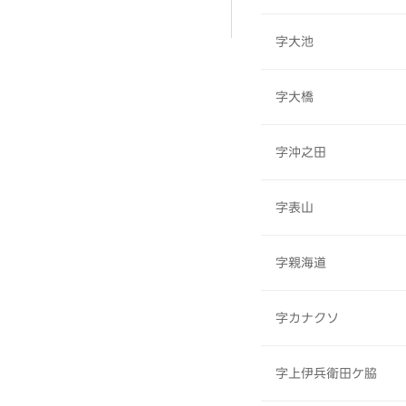
字大池
字大橋
字沖之田
字表山
字親海道
字カナクソ
字上伊兵衛田ケ脇