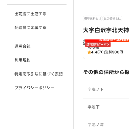
出前館に出店する
標準送料とは
お店価格とは
配達員に応募する
大字白沢字北天神
お店価格＋送料無
営業時間外
送料無料クーポン
運営会社
沁心閣
4.4
(70)
送料
500円
利用規約
その他の住所から
特定商取引法に基づく表記
プライバシーポリシー
字庵ノ下
字池下
字池ノ浦