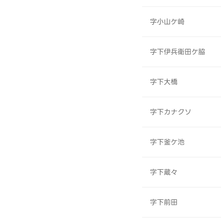
字小山ケ崎
字下伊兵衛田ケ脇
字下大橋
字下カナクソ
字下釜ケ池
字下蔵々
字下前田