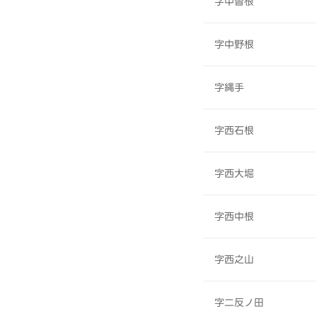
字中曽根
字中野根
字縄手
字西石根
字西大堀
字西中根
字西之山
字二反ノ田