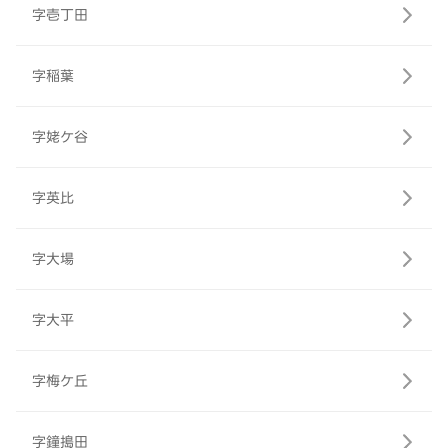
字壱丁田
字稲葉
字姥ケ谷
字英比
字大場
字大平
字梅ケ丘
字鐘搗田