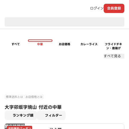
ログイン
会員登録
現在のお届け先：
すべて
中華
お店価格
カレーライス
フライドチキ
ン・唐揚げ
すべて見る
標準送料とは
お店価格とは
大字卯坂字焼山 付近の中華
適用なし
ランキング順
フィルター
開店時間前
送料無料クーポン