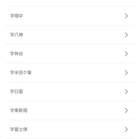
字畑中
字八神
字林谷
字半田ケ峯
字日面
字東新畑
字富士塚