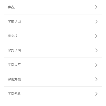
字古川
字前ノ山
字丸根
字丸ノ内
字南大平
字南丸根
字南元倉