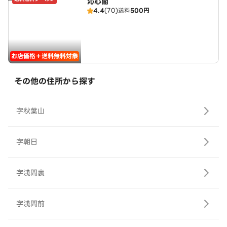
沁心閣
4.4
(70)
送料
500円
お店価格＋送料無料対象
その他の住所から探す
字秋葉山
字朝日
字浅間裏
字浅間前