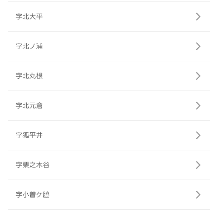
字北大平
字北ノ浦
字北丸根
字北元倉
字狐平井
字栗之木谷
字小曽ケ脇