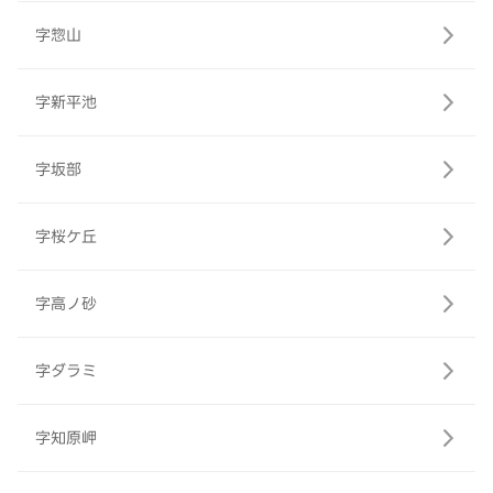
字惣山
字新平池
字坂部
字桜ケ丘
字高ノ砂
字ダラミ
字知原岬