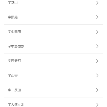
字堂山
字殿越
字中親田
字中野屋敷
字西新畑
字西谷
字二反田
字入道ケ池