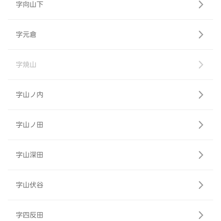
字向山下
字元倉
字焼山
字山ノ内
字山ノ田
字山深田
字山伏谷
字四反田