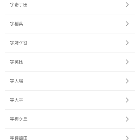
字壱丁田
字稲葉
字姥ケ谷
字英比
字大場
字大平
字梅ケ丘
字鐘搗田