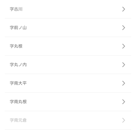
字古川
字前ノ山
字丸根
字丸ノ内
字南大平
字南丸根
字南元倉