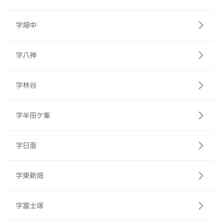
字畑中
字八神
字林谷
字半田ケ峯
字日面
字東新畑
字富士塚