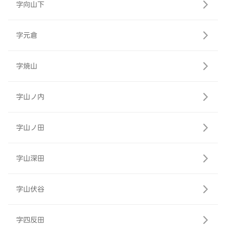
字向山下
字元倉
字焼山
字山ノ内
字山ノ田
字山深田
字山伏谷
字四反田