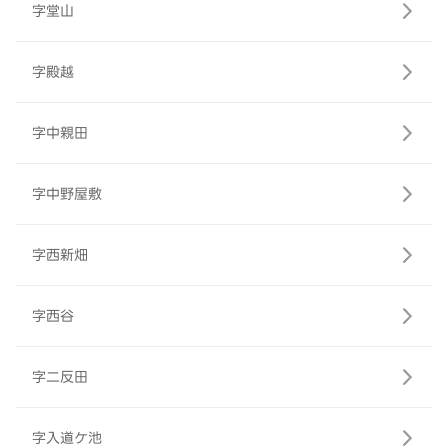
字堂山
字殿越
字中親田
字中野屋敷
字西新畑
字西谷
字二反田
字入道ケ池