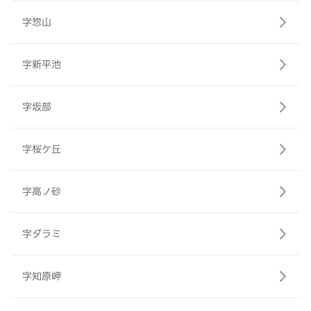
字惣山
字新平池
字坂部
字桜ケ丘
字高ノ砂
字ダラミ
字知原岬