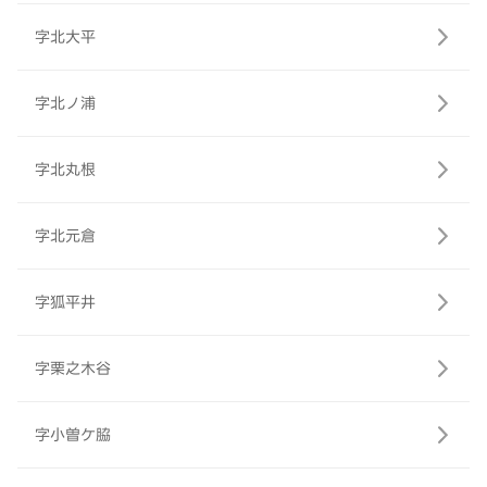
字北大平
字北ノ浦
字北丸根
字北元倉
字狐平井
字栗之木谷
字小曽ケ脇