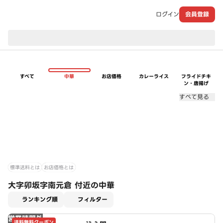
ログイン
会員登録
現在のお届け先：
すべて
中華
お店価格
カレーライス
フライドチキ
ン・唐揚げ
すべて見る
標準送料とは
お店価格とは
大字卯坂字南元倉 付近の中華
適用なし
ランキング順
フィルター
営業時間外
送料無料クーポン