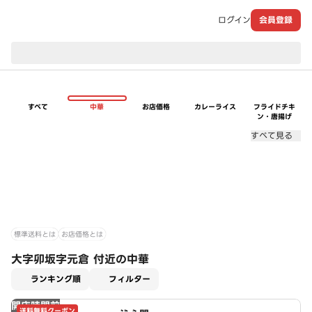
ログイン
会員登録
現在のお届け先：
すべて
中華
お店価格
カレーライス
フライドチキ
ン・唐揚げ
すべて見る
標準送料とは
お店価格とは
大字卯坂字元倉 付近の中華
適用なし
ランキング順
フィルター
開店時間前
送料無料クーポン