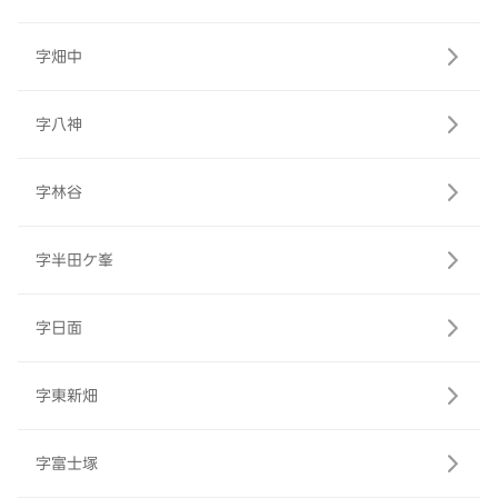
字畑中
字八神
字林谷
字半田ケ峯
字日面
字東新畑
字富士塚