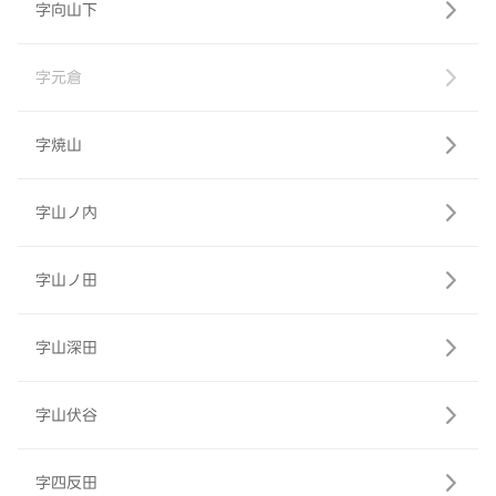
字向山下
字元倉
字焼山
字山ノ内
字山ノ田
字山深田
字山伏谷
字四反田