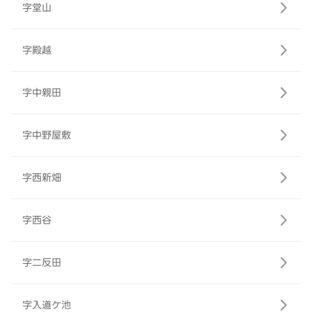
字堂山
字殿越
字中親田
字中野屋敷
字西新畑
字西谷
字二反田
字入道ケ池