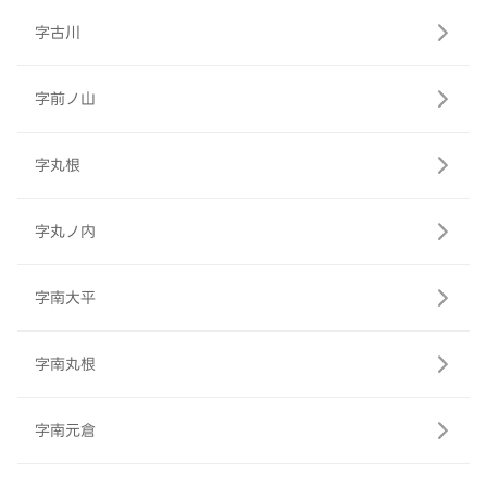
字古川
字前ノ山
字丸根
字丸ノ内
字南大平
字南丸根
字南元倉