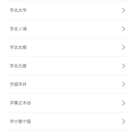
字北大平
字北ノ浦
字北丸根
字北元倉
字狐平井
字栗之木谷
字小曽ケ脇