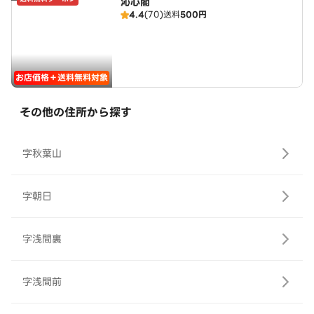
沁心閣
4.4
(70)
送料
500円
お店価格＋送料無料対象
その他の住所から探す
字秋葉山
字朝日
字浅間裏
字浅間前