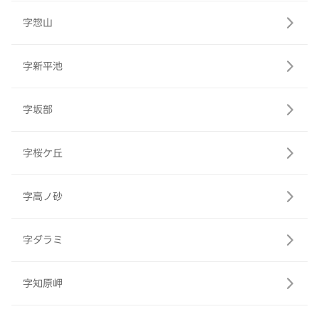
字惣山
字新平池
字坂部
字桜ケ丘
字高ノ砂
字ダラミ
字知原岬