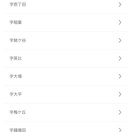
字壱丁田
字稲葉
字姥ケ谷
字英比
字大場
字大平
字梅ケ丘
字鐘搗田