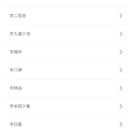
字二反田
字入道ケ池
字畑中
字八神
字林谷
字半田ケ峯
字日面