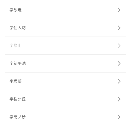
字砂走
字仙入坊
字惣山
字新平池
字坂部
字桜ケ丘
字高ノ砂