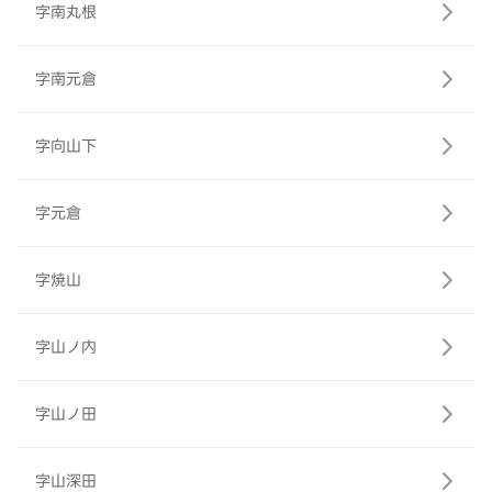
字南丸根
字南元倉
字向山下
字元倉
字焼山
字山ノ内
字山ノ田
字山深田