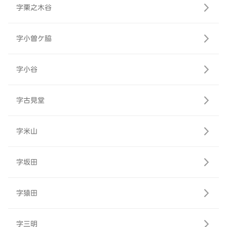
字栗之木谷
字小曽ケ脇
字小谷
字古見堂
字米山
字坂田
字猿田
字三明