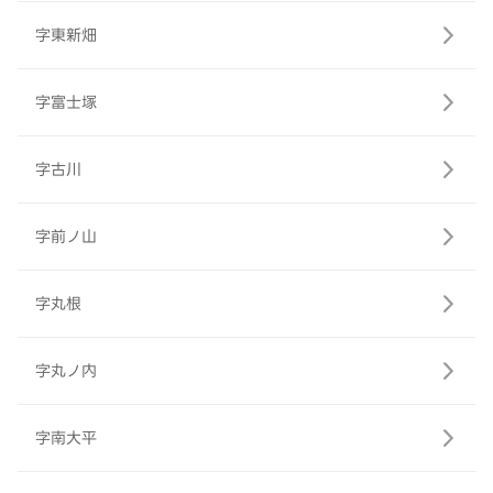
字東新畑
字富士塚
字古川
字前ノ山
字丸根
字丸ノ内
字南大平