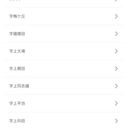
字梅ケ丘
字鐘搗田
字上大場
字上親田
字上同志鐘
字上平池
字上向田