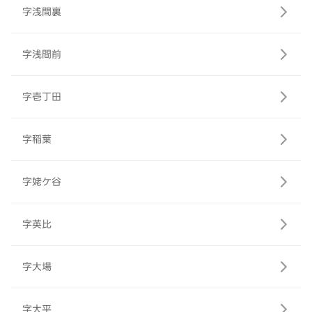
字浅間裏
字浅間前
字壱丁田
字稲葉
字姥ケ谷
字英比
字大場
字大平