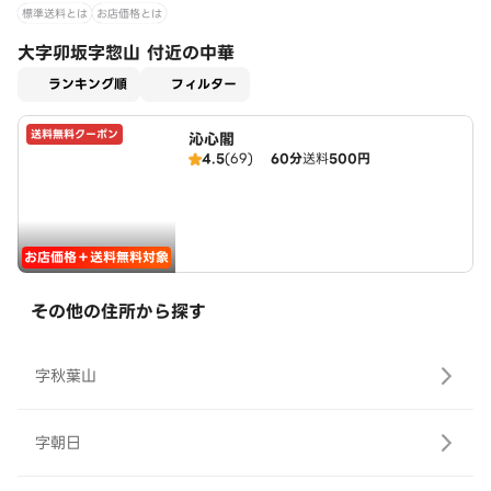
標準送料とは
お店価格とは
大字卯坂字惣山 付近の中華
適用なし
ランキング順
フィルター
送料無料クーポン
沁心閣
4.5
(69)
60分
送料
500円
お店価格＋送料無料対象
その他の住所から探す
字秋葉山
字朝日