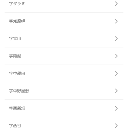
字ダラミ
字知原岬
字堂山
字殿越
字中親田
字中野屋敷
字西新畑
字西谷