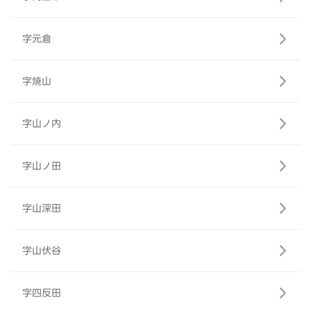
字元倉
字焼山
字山ノ内
字山ノ田
字山深田
字山伏谷
字四反田