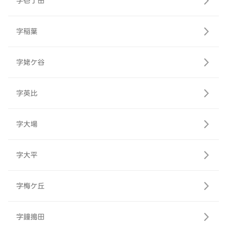
字壱丁田
字稲葉
字姥ケ谷
字英比
字大場
字大平
字梅ケ丘
字鐘搗田