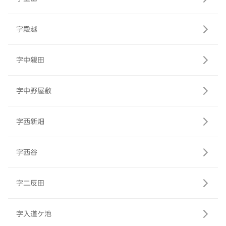
字殿越
字中親田
字中野屋敷
字西新畑
字西谷
字二反田
字入道ケ池