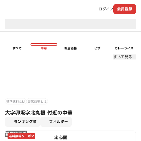
ログイン
会員登録
現在のお届け先：
すべて
中華
お店価格
ピザ
カレーライス
すべて見る
標準送料とは
お店価格とは
大字卯坂字北丸根 付近の中華
適用なし
ランキング順
フィルター
営業時間外
送料無料クーポン
沁心閣