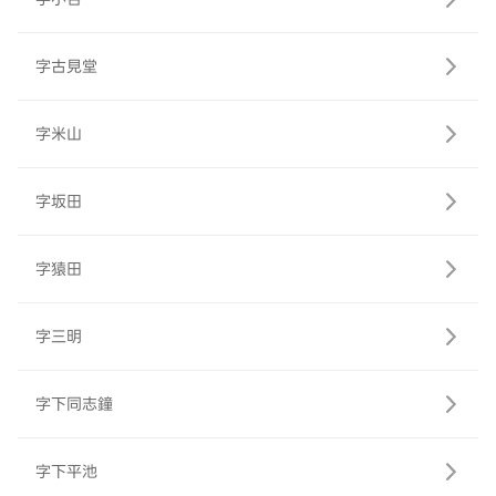
字古見堂
字米山
字坂田
字猿田
字三明
字下同志鐘
字下平池