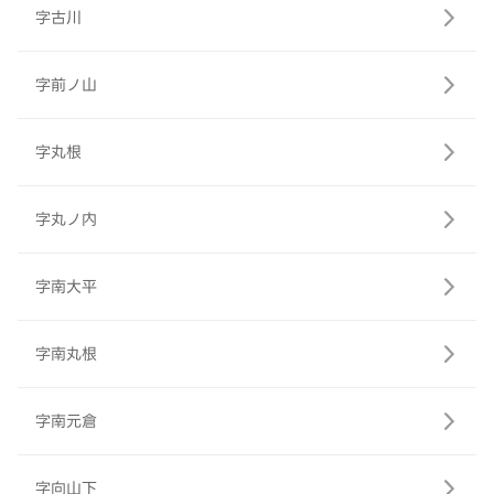
字古川
字前ノ山
字丸根
字丸ノ内
字南大平
字南丸根
字南元倉
字向山下