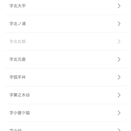
字北大平
字北ノ浦
字北丸根
字北元倉
字狐平井
字栗之木谷
字小曽ケ脇
字小谷