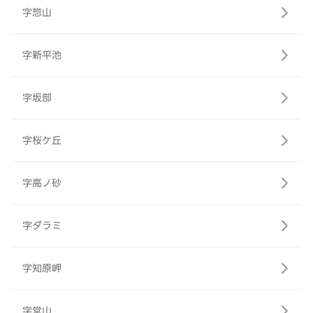
字惣山
字新平池
字坂部
字桜ケ丘
字高ノ砂
字ダラミ
字知原岬
字堂山