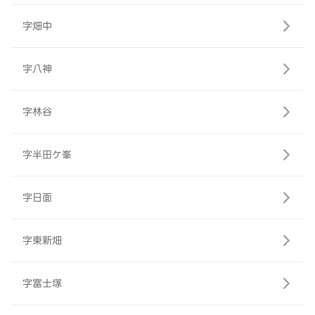
字畑中
字八神
字林谷
字半田ケ峯
字日面
字東新畑
字富士塚