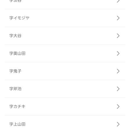
字茨谷
字イモジヤ
字大谷
字奥山田
字鬼子
字斧池
字カチキ
字上山田