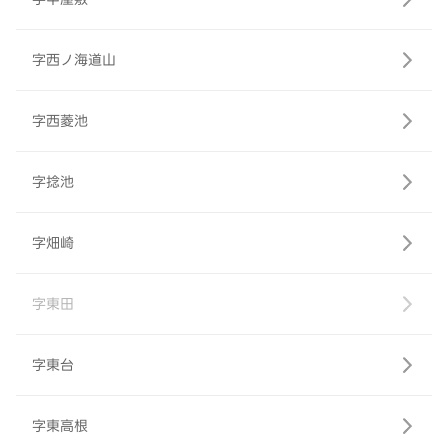
字西ノ海道山
字西菱池
字捻池
字畑崎
字東田
字東台
字東高根