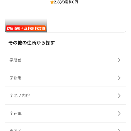
2.8
(6)
送料
0円
お店価格＋送料無料対象
その他の住所から探す
字旭台
字新畑
字池ノ内谷
字石亀