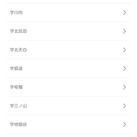
字川向
字北反田
字北天白
字狐追
字柘榴
字三ノ山
字地獄谷