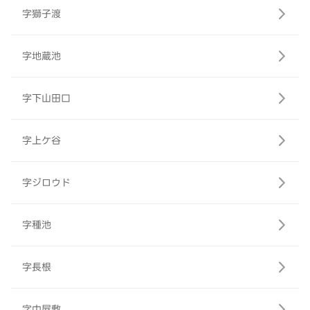
字獅子渡
字地蔵池
字下山田口
字上ケ谷
字ジロウド
字種池
字長根
字中屋敷