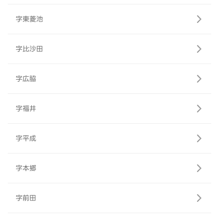
字東菱池
字比沙田
字広脇
字福井
字平成
字本郷
字前田