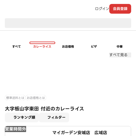
ログイン
会員登録
現在のお届け先：
すべて
カレーライス
お店価格
ピザ
中華
すべて見る
標準送料とは
お店価格とは
大字板山字東田 付近のカレーライス
適用なし
ランキング順
フィルター
営業時間外
マイガーデン安城店 広域店