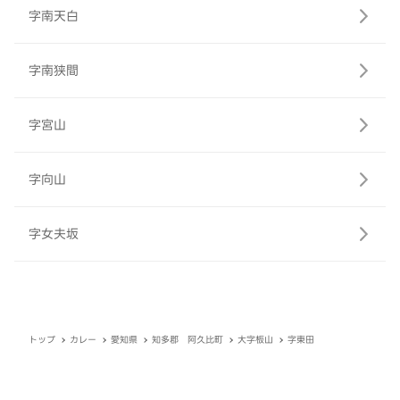
字南天白
字南狭間
字宮山
字向山
字女夫坂
トップ
カレー
愛知県
知多郡 阿久比町
大字板山
字東田