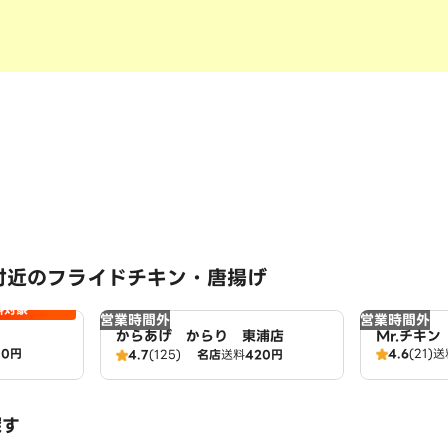
付近のフライドチキン・唐揚げ
料対象
営業時間外
営業時間外
からあげ からり 東浦店
Mr.チキ
00円
4.6
(21)
送
4.7
(125)
名店
送料
420円
探す