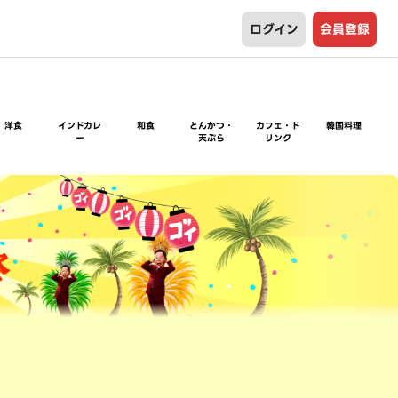
ログイン
会員登録
洋食
インドカレ
和食
とんかつ・
カフェ・ド
韓国料理
ー
天ぷら
リンク