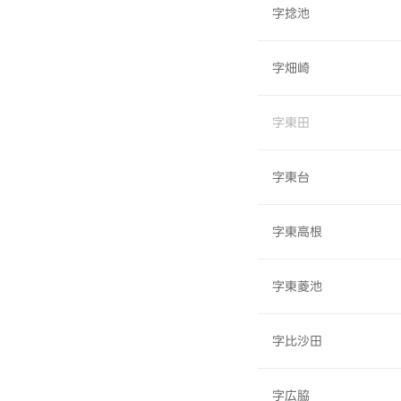
字捻池
字畑崎
字東田
字東台
字東高根
字東菱池
字比沙田
字広脇