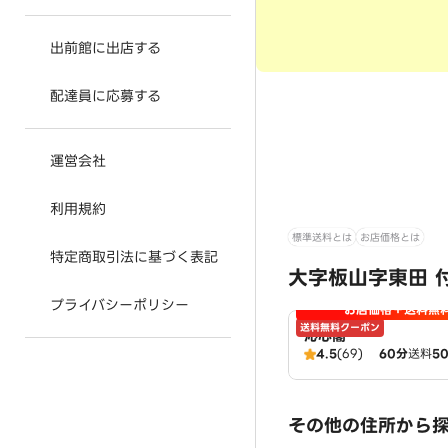
出前館に出店する
配達員に応募する
運営会社
利用規約
標準送料とは
お店価格とは
特定商取引法に基づく表記
大字板山字東田 
プライバシーポリシー
お店価格＋送料無
送料無料クーポン
沁心閣
4.5
(69)
60分
送料
5
その他の住所から