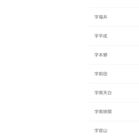
字福井
字平成
字本郷
字前田
字南天白
字南狭間
字宮山