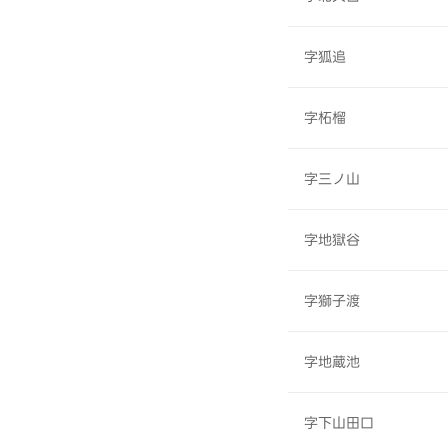
字狐追
字柘榴
字三ノ山
字地獄谷
字獅子渡
字地蔵池
字下山田口