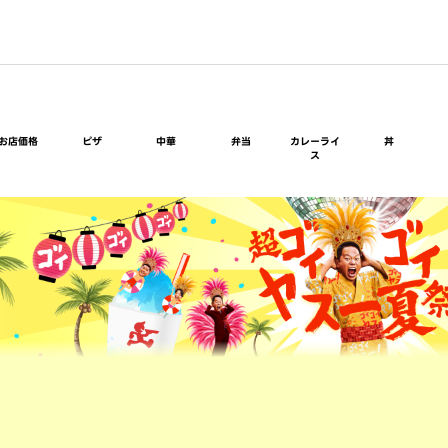
お店価格
ピザ
中華
弁当
カレーライ
丼
ス