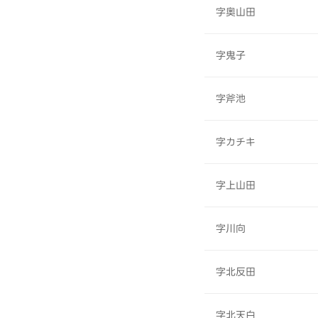
字奥山田
字鬼子
字斧池
字カチキ
字上山田
字川向
字北反田
字北天白