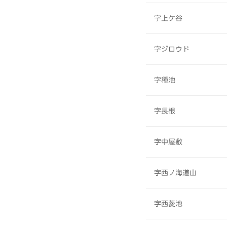
字上ケ谷
字ジロウド
字種池
字長根
字中屋敷
字西ノ海道山
字西菱池