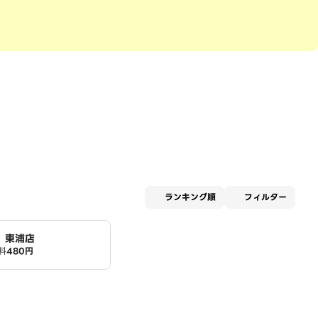
適用な
ランキング順
フィルター
ン 東浦店
料
480円