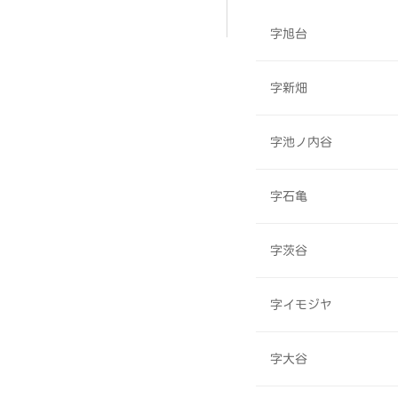
字旭台
字新畑
字池ノ内谷
字石亀
字茨谷
字イモジヤ
字大谷