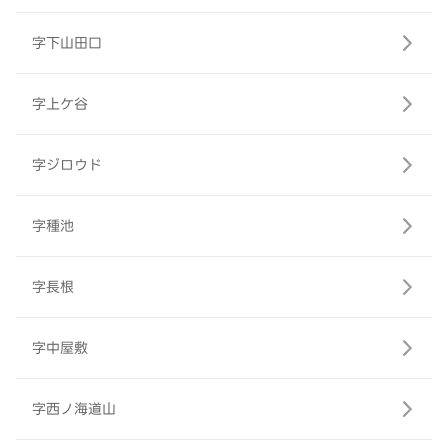
字下山田口
字上ケ谷
字ジロウド
字種池
字長根
字中屋敷
字西ノ海道山