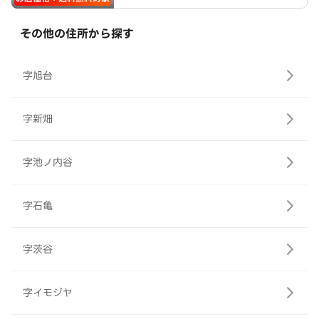
その他の住所から探す
字旭台
字新畑
字池ノ内谷
字石亀
字茨谷
字イモジヤ