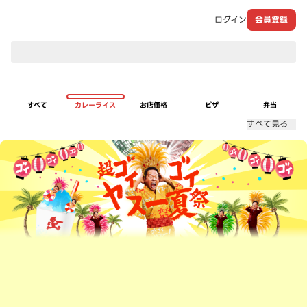
ログイン
会員登録
現在のお届け先：
すべて
カレーライス
お店価格
ピザ
弁当
すべて見る
超ゴイゴイヤスー夏祭