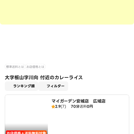
標準送料とは
お店価格とは
大字板山字川向 付近のカレーライス
適用なし
ランキング順
フィルター
マイガーデン安城店 広域店
2.9
(7)
70分
送料
0円
お店価格＋送料無料対象