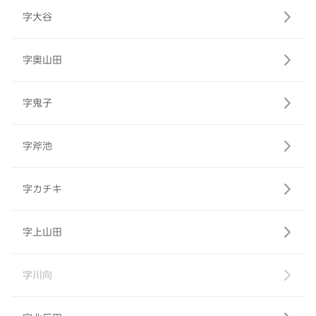
字大谷
字奥山田
字鬼子
字斧池
字カチキ
字上山田
字川向