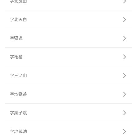
字北反田
字北天白
字狐追
字柘榴
字三ノ山
字地獄谷
字獅子渡
字地蔵池