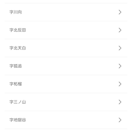
字川向
字北反田
字北天白
字狐追
字柘榴
字三ノ山
字地獄谷