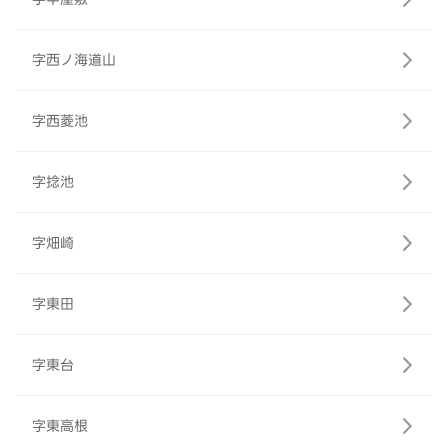
字西ノ海道山
字西菱池
字捻池
字畑崎
字東田
字東台
字東高根