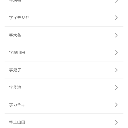
字茨谷
字イモジヤ
字大谷
字奥山田
字鬼子
字斧池
字カチキ
字上山田