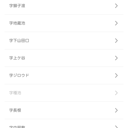
字獅子渡
字地蔵池
字下山田口
字上ケ谷
字ジロウド
字種池
字長根
字中屋敷