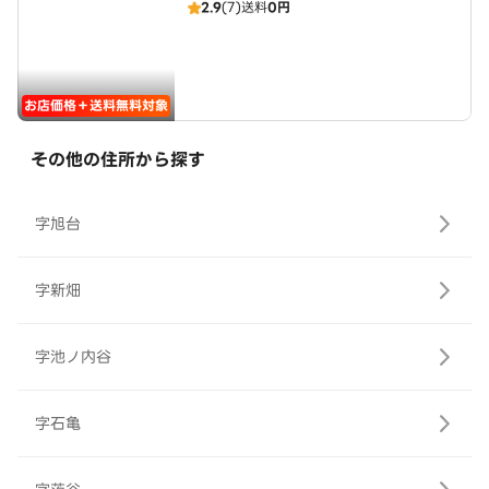
2.9
(7)
送料
0円
お店価格＋送料無料対象
その他の住所から探す
字旭台
字新畑
字池ノ内谷
字石亀