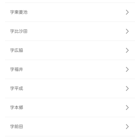
字東菱池
字比沙田
字広脇
字福井
字平成
字本郷
字前田