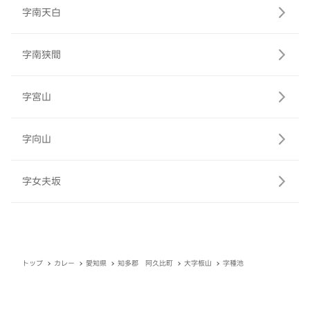
字南天白
字南狭間
字宮山
字向山
字女夫坂
トップ
カレー
愛知県
知多郡 阿久比町
大字板山
字種池