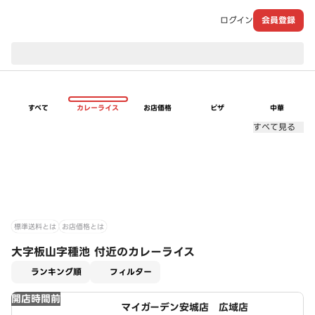
ログイン
会員登録
現在のお届け先：
すべて
カレーライス
お店価格
ピザ
中華
すべて見る
標準送料とは
お店価格とは
大字板山字種池 付近のカレーライス
適用なし
ランキング順
フィルター
開店時間前
マイガーデン安城店 広域店