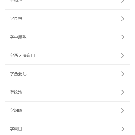
字種池
字長根
字中屋敷
字西ノ海道山
字西菱池
字捻池
字畑崎
字東田