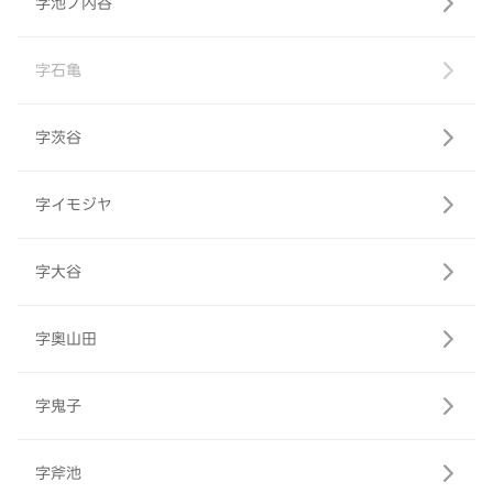
字池ノ内谷
字石亀
字茨谷
字イモジヤ
字大谷
字奥山田
字鬼子
字斧池