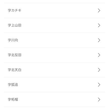
字カチキ
字上山田
字川向
字北反田
字北天白
字狐追
字柘榴