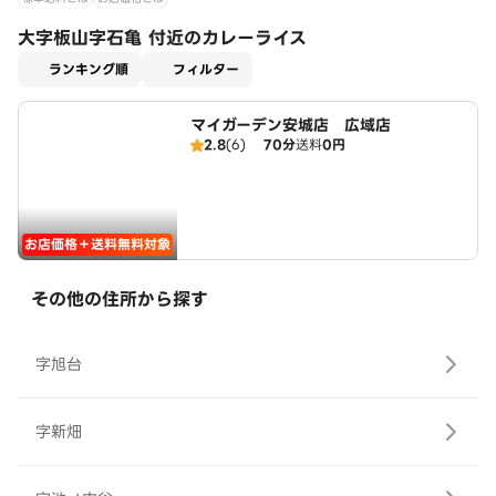
大字板山字石亀 付近のカレーライス
適用なし
ランキング順
フィルター
マイガーデン安城店 広域店
2.8
(6)
70分
送料
0円
お店価格＋送料無料対象
その他の住所から探す
字旭台
字新畑