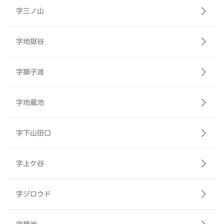
字三ノ山
字地獄谷
字獅子渡
字地蔵池
字下山田口
字上ケ谷
字ジロウド