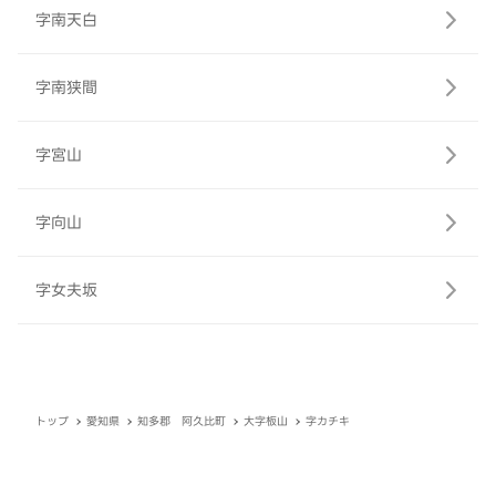
字南天白
字南狭間
字宮山
字向山
字女夫坂
トップ
愛知県
知多郡 阿久比町
大字板山
字カチキ