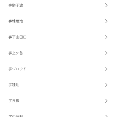
字獅子渡
字地蔵池
字下山田口
字上ケ谷
字ジロウド
字種池
字長根
字中屋敷