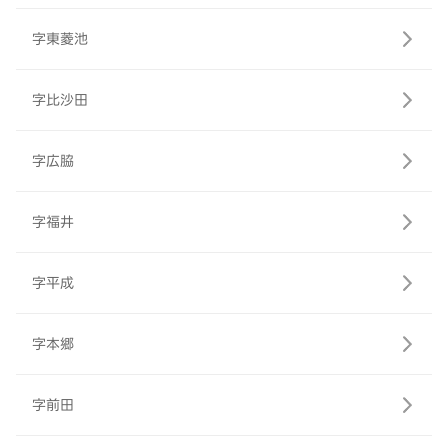
字東菱池
字比沙田
字広脇
字福井
字平成
字本郷
字前田