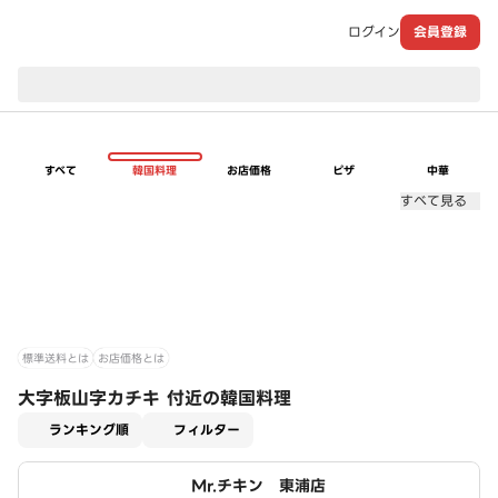
ログイン
会員登録
現在のお届け先：
すべて
韓国料理
お店価格
ピザ
中華
すべて見る
標準送料とは
お店価格とは
大字板山字カチキ 付近の韓国料理
適用なし
ランキング順
フィルター
Mr.チキン 東浦店