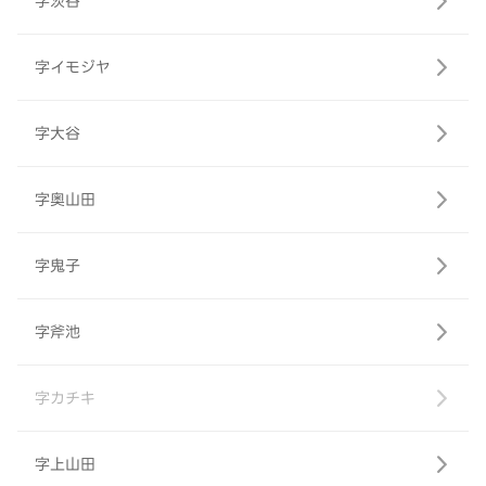
字茨谷
字イモジヤ
字大谷
字奥山田
字鬼子
字斧池
字カチキ
字上山田