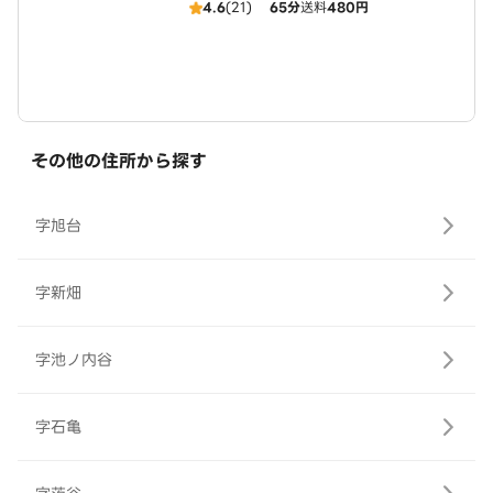
4.6
(21)
65分
送料
480円
その他の住所から探す
字旭台
字新畑
字池ノ内谷
字石亀