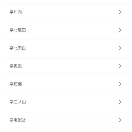
字川向
字北反田
字北天白
字狐追
字柘榴
字三ノ山
字地獄谷