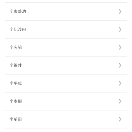
字東菱池
字比沙田
字広脇
字福井
字平成
字本郷
字前田