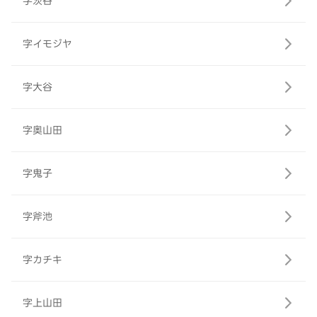
字茨谷
字イモジヤ
字大谷
字奥山田
字鬼子
字斧池
字カチキ
字上山田