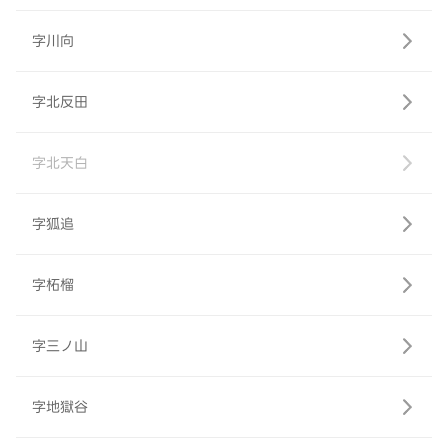
字川向
字北反田
字北天白
字狐追
字柘榴
字三ノ山
字地獄谷