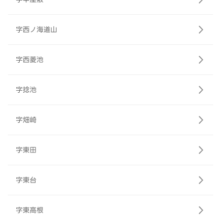
字西ノ海道山
字西菱池
字捻池
字畑崎
字東田
字東台
字東高根