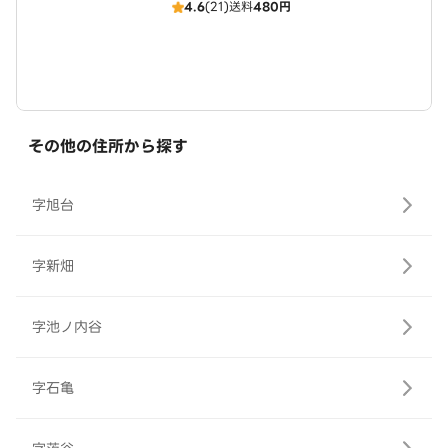
4.6
(21)
送料
480円
その他の住所から探す
字旭台
字新畑
字池ノ内谷
字石亀