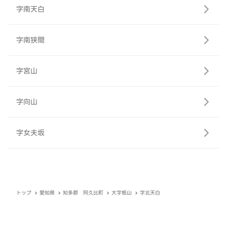
字南天白
字南狭間
字宮山
字向山
字女夫坂
トップ
愛知県
知多郡 阿久比町
大字板山
字北天白