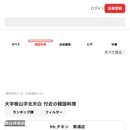
ログイン
会員登録
現在のお届け先：
すべて
韓国料理
お店価格
ピザ
中華
すべて見る
標準送料とは
お店価格とは
大字板山字北天白 付近の韓国料理
適用なし
ランキング順
フィルター
開店時間前
Mr.チキン 東浦店