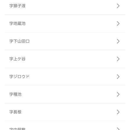
字獅子渡
字地蔵池
字下山田口
字上ケ谷
字ジロウド
字種池
字長根
字中屋敷