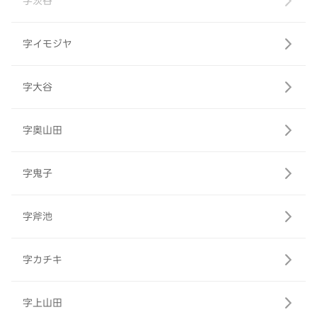
字茨谷
字イモジヤ
字大谷
字奥山田
字鬼子
字斧池
字カチキ
字上山田