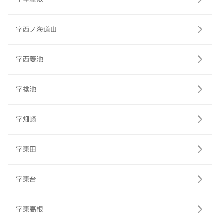
字西ノ海道山
字西菱池
字捻池
字畑崎
字東田
字東台
字東高根