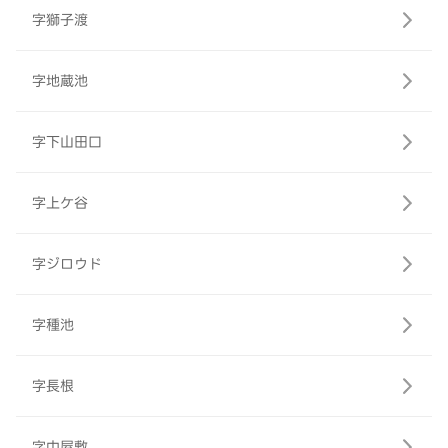
字獅子渡
字地蔵池
字下山田口
字上ケ谷
字ジロウド
字種池
字長根
字中屋敷