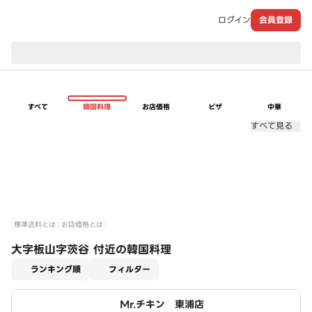
ログイン
会員登録
現在のお届け先：
すべて
韓国料理
お店価格
ピザ
中華
すべて見る
標準送料とは
お店価格とは
大字板山字茨谷 付近の韓国料理
適用なし
ランキング順
フィルター
Mr.チキン 東浦店