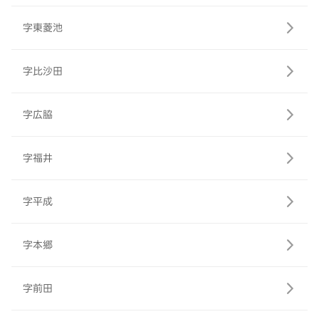
字東菱池
字比沙田
字広脇
字福井
字平成
字本郷
字前田