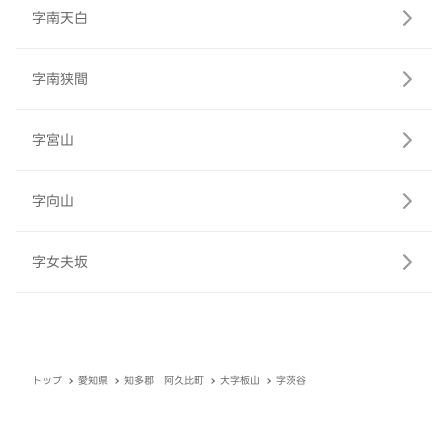
字南天白
字南狭間
字宮山
字向山
字女夫坂
トップ
愛知県
知多郡 阿久比町
大字板山
字茨谷