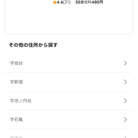
4.6
(21)
55分
送料
480円
その他の住所から探す
字旭台
字新畑
字池ノ内谷
字石亀