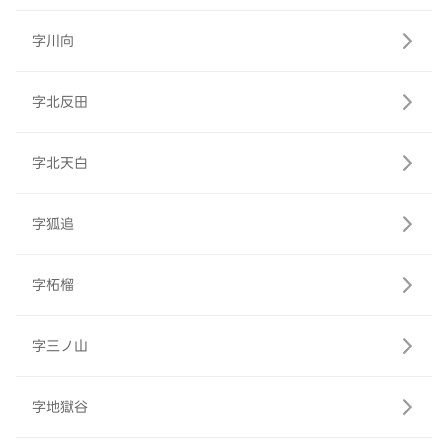
字川向
字北反田
字北天白
字狐追
字柘榴
字三ノ山
字地獄谷