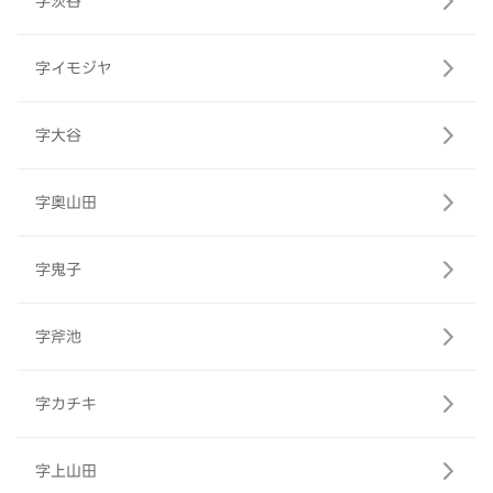
字茨谷
字イモジヤ
字大谷
字奥山田
字鬼子
字斧池
字カチキ
字上山田