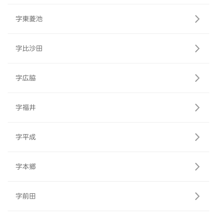
字東菱池
字比沙田
字広脇
字福井
字平成
字本郷
字前田