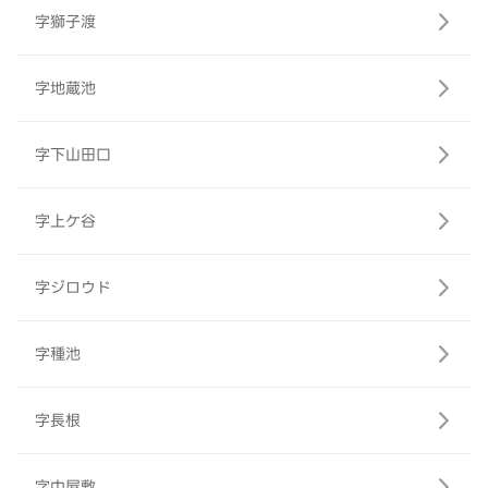
字獅子渡
字地蔵池
字下山田口
字上ケ谷
字ジロウド
字種池
字長根
字中屋敷