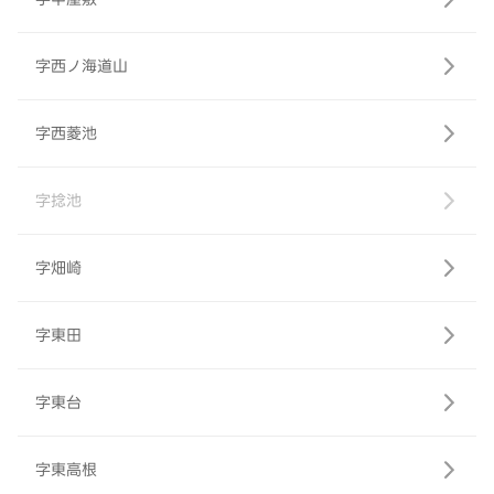
字西ノ海道山
字西菱池
字捻池
字畑崎
字東田
字東台
字東高根