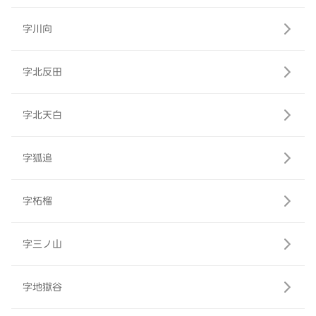
字川向
字北反田
字北天白
字狐追
字柘榴
字三ノ山
字地獄谷