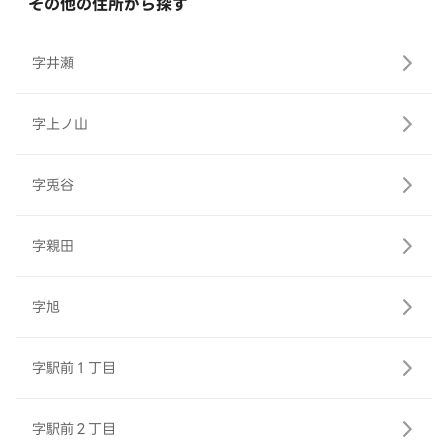
その他の住所から探す
字井瀬
字上ノ山
字兎谷
字親田
字旭
字駅前１丁目
字駅前２丁目