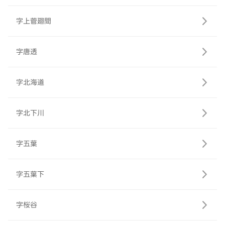
字上菅廻間
字唐透
字北海道
字北下川
字五葉
字五葉下
字桜谷