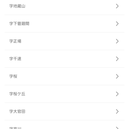
字地蔵山
字下菅廻間
字正場
字千速
字桜
字桜ケ丘
字大官田