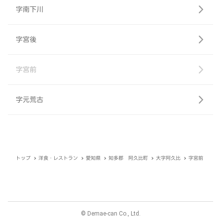
字南下川
字宮後
字宮前
字元荒古
トップ
洋食・レストラン
愛知県
知多郡 阿久比町
大字阿久比
字宮前
© Demae-can Co., Ltd.