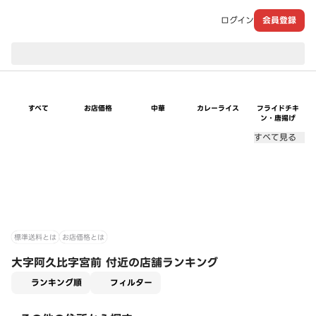
ログイン
会員登録
現在のお届け先：
すべて
お店価格
中華
カレーライス
フライドチキ
ン・唐揚げ
すべて見る
標準送料とは
お店価格とは
大字阿久比字宮前 付近の店舗ランキング
適用なし
ランキング順
フィルター