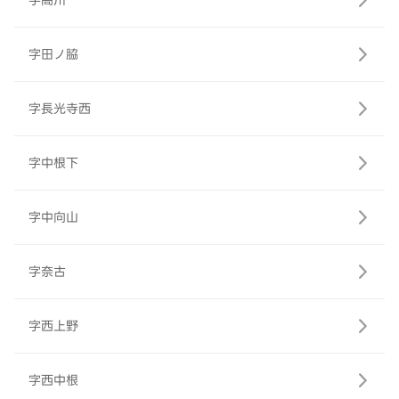
字高川
字田ノ脇
字長光寺西
字中根下
字中向山
字奈古
字西上野
字西中根