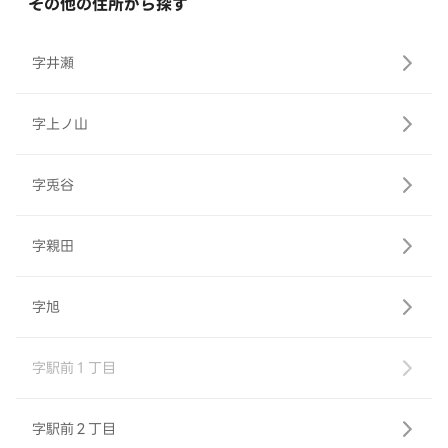
その他の住所から探す
字井瀬
字上ノ山
字兎谷
字親田
字旭
字駅前１丁目
字駅前２丁目