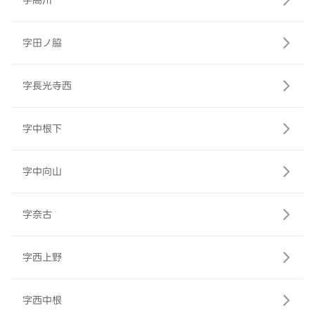
字高川
字田ノ脇
字長光寺西
字中根下
字中向山
字奈古
字西上野
字西中根