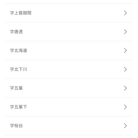
字上菅廻間
字唐透
字北海道
字北下川
字五葉
字五葉下
字桜谷