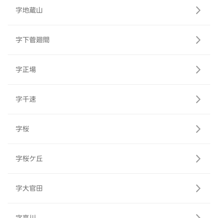
字地蔵山
字下菅廻間
字正場
字千速
字桜
字桜ケ丘
字大官田