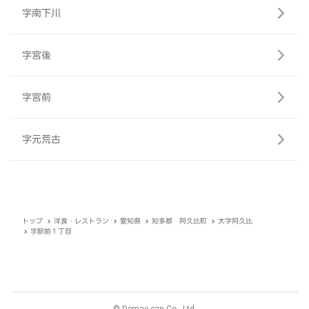
字南下川
字宮後
字宮前
字元荒古
トップ
洋食・レストラン
愛知県
知多郡 阿久比町
大字阿久比
字駅前１丁目