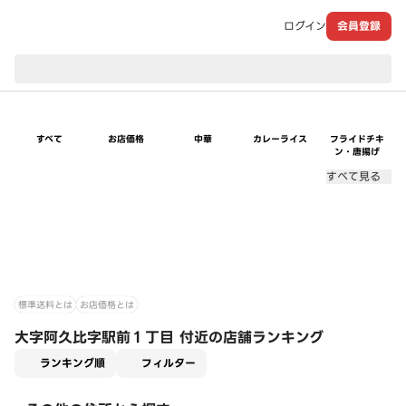
ログイン
会員登録
現在のお届け先：
すべて
お店価格
中華
カレーライス
フライドチキ
ン・唐揚げ
すべて見る
標準送料とは
お店価格とは
大字阿久比字駅前１丁目 付近の店舗ランキング
適用なし
ランキング順
フィルター