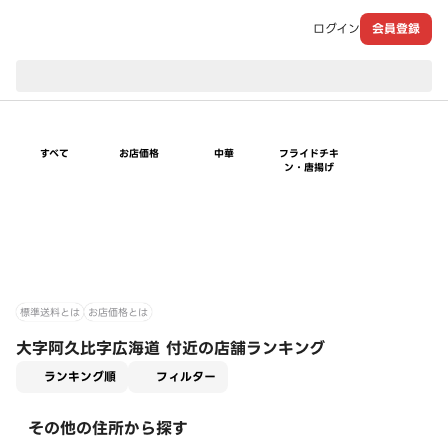
ログイン
会員登録
現在のお届け先：
すべて
お店価格
中華
フライドチキ
ン・唐揚げ
標準送料とは
お店価格とは
大字阿久比字広海道 付近の店舗ランキング
適用なし
ランキング順
フィルター
その他の住所から探す