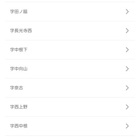
字田ノ脇
字長光寺西
字中根下
字中向山
字奈古
字西上野
字西中根