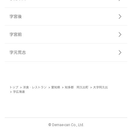
字宮後
字宮前
字元荒古
トップ
洋食・レストラン
愛知県
知多郡 阿久比町
大字阿久比
字広海道
© Demae-can Co., Ltd.