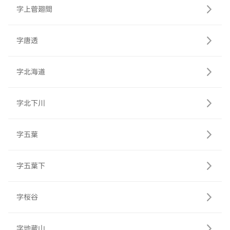
字上菅廻間
字唐透
字北海道
字北下川
字五葉
字五葉下
字桜谷
字地蔵山