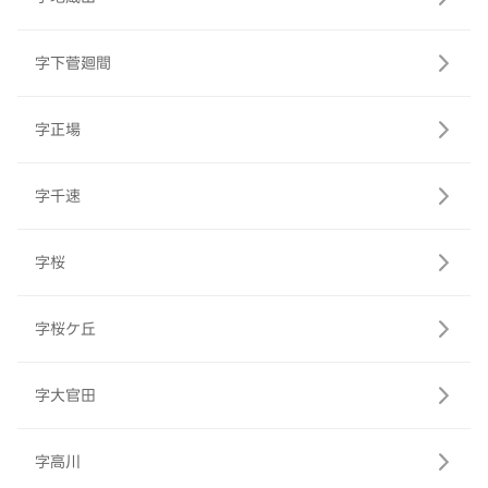
字下菅廻間
字正場
字千速
字桜
字桜ケ丘
字大官田
字高川