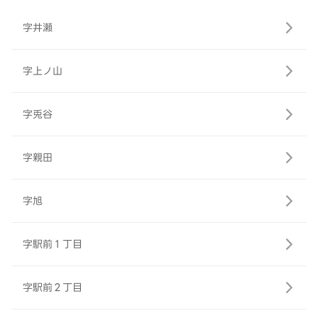
字井瀬
字上ノ山
字兎谷
字親田
字旭
字駅前１丁目
字駅前２丁目