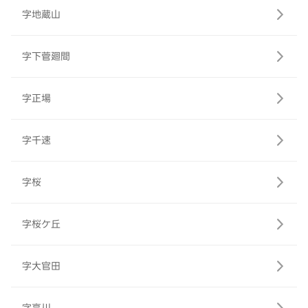
字地蔵山
字下菅廻間
字正場
字千速
字桜
字桜ケ丘
字大官田