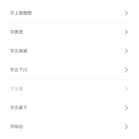
字上菅廻間
字唐透
字北海道
字北下川
字五葉
字五葉下
字桜谷