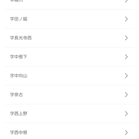
字高川
字田ノ脇
字長光寺西
字中根下
字中向山
字奈古
字西上野
字西中根