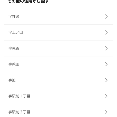
その他の住所から探す
字井瀬
字上ノ山
字兎谷
字親田
字旭
字駅前１丁目
字駅前２丁目