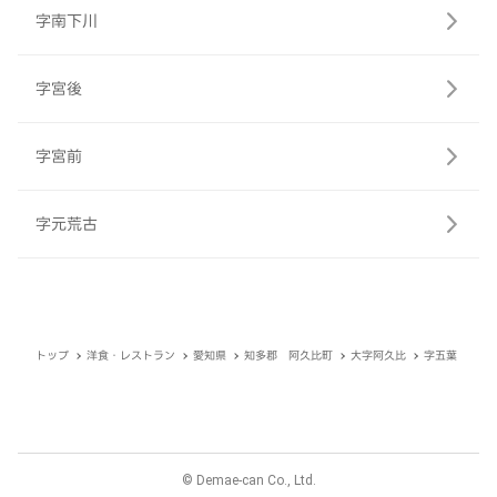
字南下川
字宮後
字宮前
字元荒古
トップ
洋食・レストラン
愛知県
知多郡 阿久比町
大字阿久比
字五葉
© Demae-can Co., Ltd.