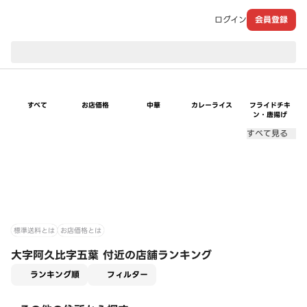
ログイン
会員登録
現在のお届け先：
すべて
お店価格
中華
カレーライス
フライドチキ
ン・唐揚げ
すべて見る
標準送料とは
お店価格とは
大字阿久比字五葉 付近の店舗ランキング
適用なし
ランキング順
フィルター