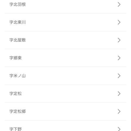
字北羽根
字北東川
字北屋敷
字郷東
字米ノ山
字定松
字定松郷
字下野