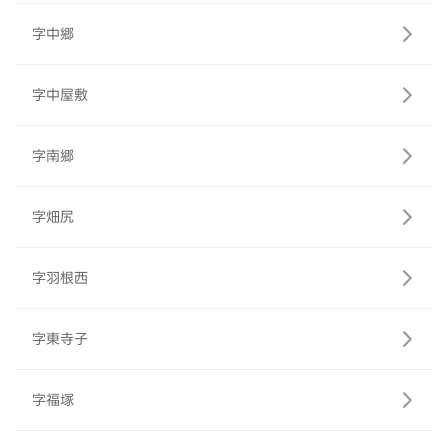
字中郷
字中屋敷
字南郷
字畑尻
字羽根西
字東寺子
字福塚