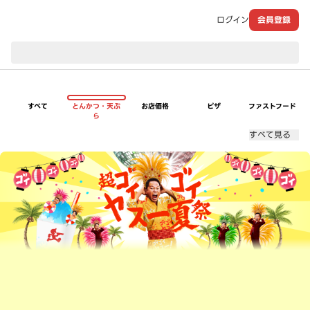
ログイン
会員登録
現在のお届け先：
すべて
とんかつ・天ぷ
お店価格
ピザ
ファストフード
ら
すべて見る
超ゴイゴイヤスー夏祭