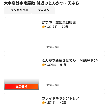
大字高雄字南屋敷 付近のとんかつ・天ぷら
適用なし
ランキング順
フィルター
かつや 愛知大口町店
4.3
(136)
39分
出前館がお届け
とんかつ新宿さぼてん MEGAドンキ
4.2
(48)
51分
ホーテUNY大口店
出前館がお届け
お店価格
フライドキッチントリノ
4.8
(18)
43分