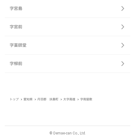
字宮島
字宮前
字薬師堂
字柳前
トップ
愛知県
丹羽郡 扶桑町
大字高雄
字南屋敷
© Demae-can Co., Ltd.