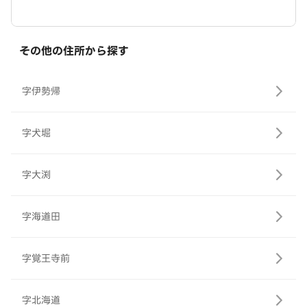
その他の住所から探す
字伊勢帰
字犬堀
字大渕
字海道田
字覚王寺前
字北海道