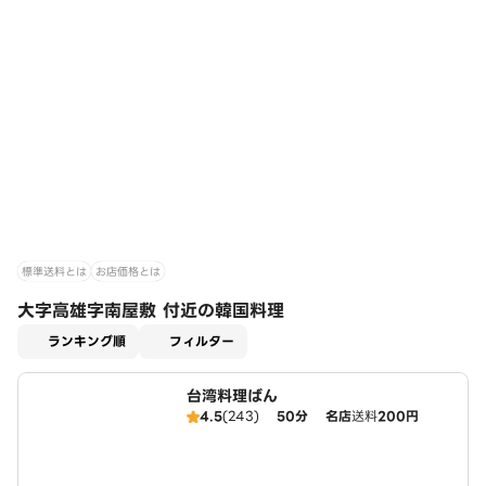
標準送料とは
お店価格とは
大字高雄字南屋敷 付近の韓国料理
適用なし
ランキング順
フィルター
台湾料理ばん
4.5
(243)
50分
名店
送料
200円