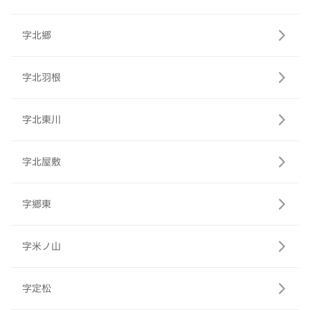
字北郷
字北羽根
字北東川
字北屋敷
字郷東
字米ノ山
字定松