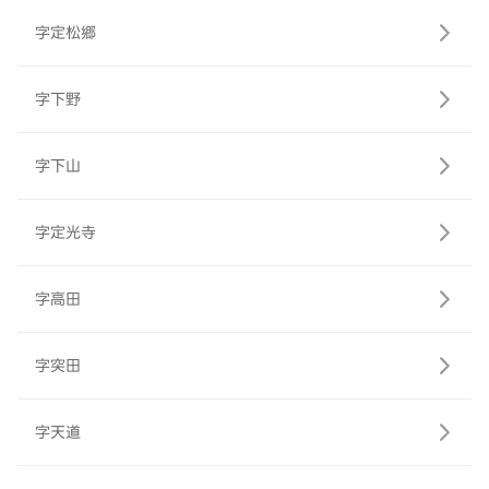
字定松郷
字下野
字下山
字定光寺
字高田
字突田
字天道