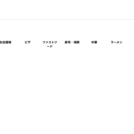
お店価格
ピザ
ファストフ
寿司・海鮮
中華
ラーメン
ード