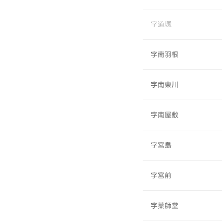
字道塚
字南羽根
字南東川
字南屋敷
字宮島
字宮前
字薬師堂