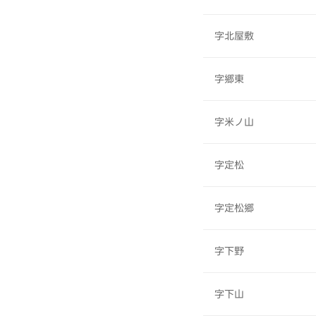
字北屋敷
字郷東
字米ノ山
字定松
字定松郷
字下野
字下山