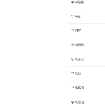
字中屋敷
字南郷
字畑尻
字羽根西
字東寺子
字福塚
字福塚郷
字扶桑台