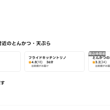
付近のとんかつ・天ぷら
開店時間前
フライドキッチントリノ
とんかつの
4.8
(18)
36分
3.2
(24)
出前館がお届け
出前館がお届
探す