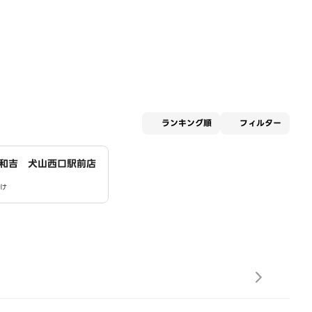
適用な
ランキング順
フィルター
和吉 犬山西口駅前店
け