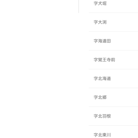
字犬堀
字大渕
字海道田
字覚王寺前
字北海道
字北郷
字北羽根
字北東川