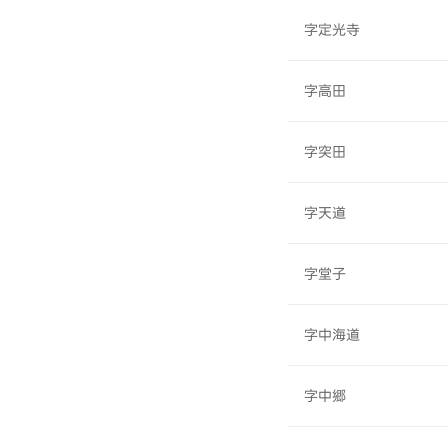
字定光寺
字高田
字突田
字天道
字堂子
字中海道
字中郷