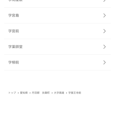
字宮島
字宮前
字薬師堂
字柳前
トップ
愛知県
丹羽郡 扶桑町
大字高雄
字覚王寺前