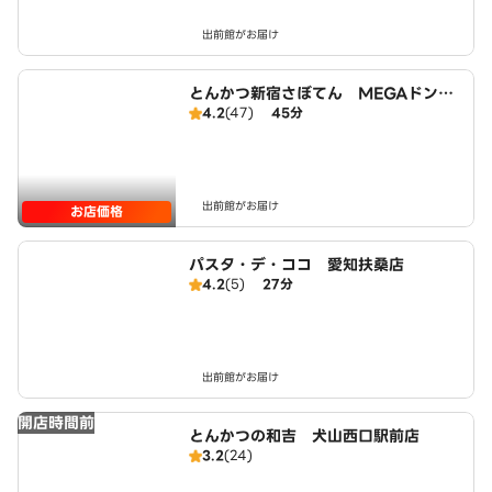
出前館がお届け
とんかつ新宿さぼてん MEGAドンキ
4.2
(47)
45分
ホーテUNY大口店
出前館がお届け
お店価格
パスタ・デ・ココ 愛知扶桑店
4.2
(5)
27分
出前館がお届け
開店時間前
とんかつの和吉 犬山西口駅前店
3.2
(24)