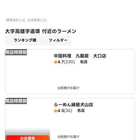
標準送料とは
お店価格とは
大字高雄字道塚 付近のラーメン
適用なし
ランキング順
フィルター
開店時間前
中国料理 九龍居 大口店
4.7
(230)
名店
出前館がお届け
開店時間前
らーめん縁屋犬山店
4.5
(36)
名店
出前館がお届け
お店価格