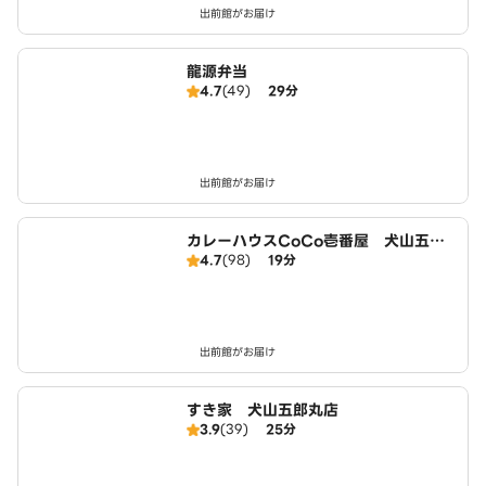
出前館がお届け
龍源弁当
4.7
(49)
29分
出前館がお届け
カレーハウスCoCo壱番屋 犬山五郎
4.7
(98)
19分
丸店（SD）
出前館がお届け
すき家 犬山五郎丸店
3.9
(39)
25分