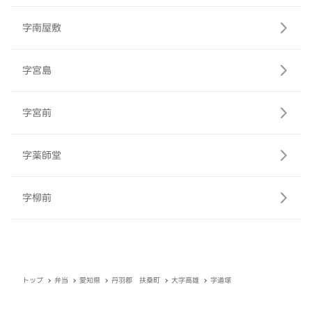
字南屋敷
字宮島
字宮前
字薬師堂
字柳前
トップ
弁当
愛知県
丹羽郡 扶桑町
大字高雄
字道塚