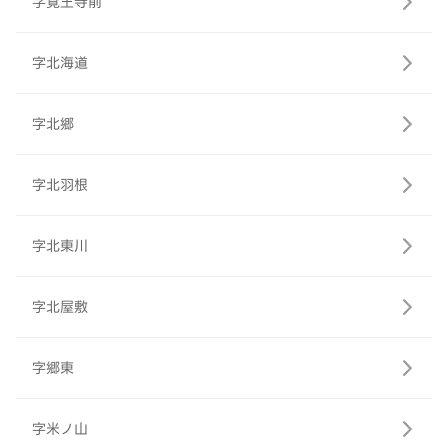
字覚王寺前
字北海道
字北郷
字北羽根
字北東川
字北屋敷
字郷東
字米ノ山