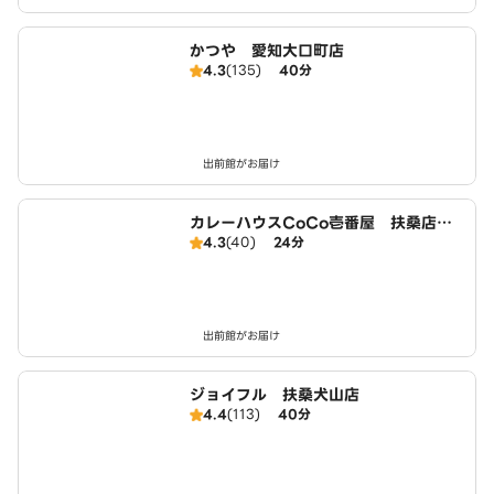
かつや 愛知大口町店
4.3
(135)
40分
出前館がお届け
カレーハウスCoCo壱番屋 扶桑店（S
4.3
(40)
24分
D）
出前館がお届け
ジョイフル 扶桑犬山店
4.4
(113)
40分