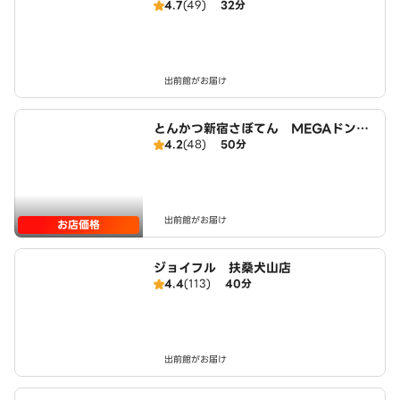
4.7
(49)
32分
出前館がお届け
とんかつ新宿さぼてん MEGAドンキ
4.2
(48)
50分
ホーテUNY大口店
出前館がお届け
お店価格
ジョイフル 扶桑犬山店
4.4
(113)
40分
出前館がお届け