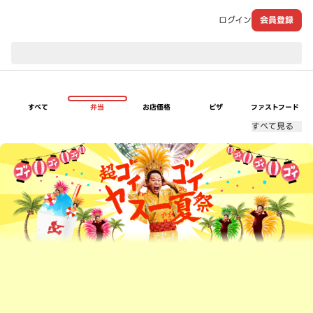
ログイン
会員登録
現在のお届け先：
すべて
弁当
お店価格
ピザ
ファストフード
すべて見る
超ゴイゴイヤスー夏祭