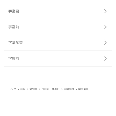
字宮島
字宮前
字薬師堂
字柳前
トップ
弁当
愛知県
丹羽郡 扶桑町
大字高雄
字南東川