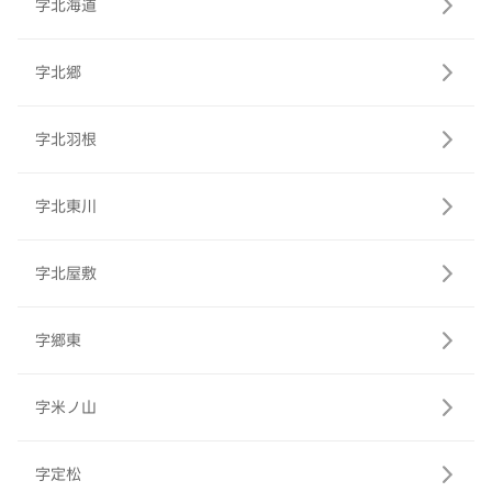
字北海道
字北郷
字北羽根
字北東川
字北屋敷
字郷東
字米ノ山
字定松