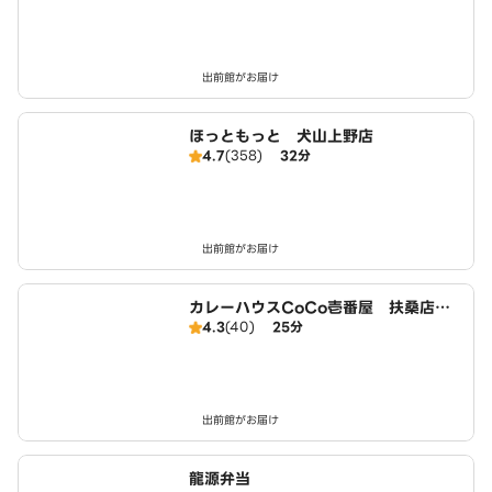
出前館がお届け
ほっともっと 犬山上野店
4.7
(358)
32分
出前館がお届け
カレーハウスCoCo壱番屋 扶桑店（S
4.3
(40)
25分
D）
出前館がお届け
龍源弁当