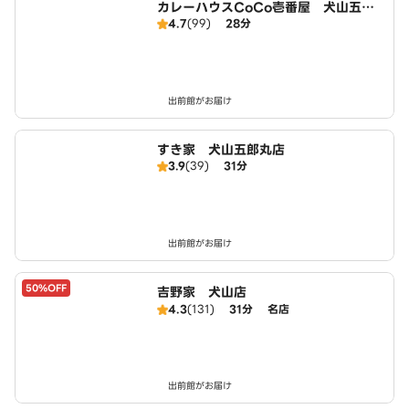
カレーハウスCoCo壱番屋 犬山五郎
4.7
(99)
28分
丸店（SD）
出前館がお届け
すき家 犬山五郎丸店
3.9
(39)
31分
出前館がお届け
50%OFF
吉野家 犬山店
4.3
(131)
31分
名店
出前館がお届け