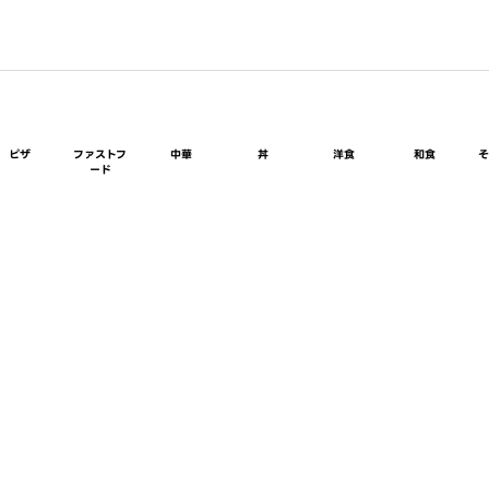
ピザ
ファストフ
中華
丼
洋食
和食
ード