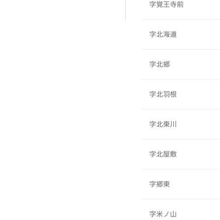
字覚王寺前
字北海道
字北郷
字北羽根
字北東川
字北屋敷
字郷東
字米ノ山