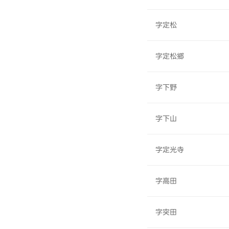
字定松
字定松郷
字下野
字下山
字定光寺
字高田
字突田