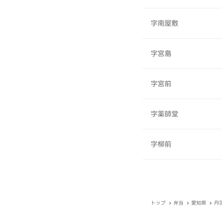
字南屋敷
字宮島
字宮前
字薬師堂
字柳前
トップ
弁当
愛知県
丹