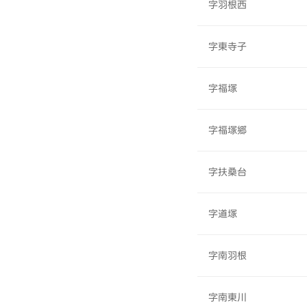
字羽根西
字東寺子
字福塚
字福塚郷
字扶桑台
字道塚
字南羽根
字南東川