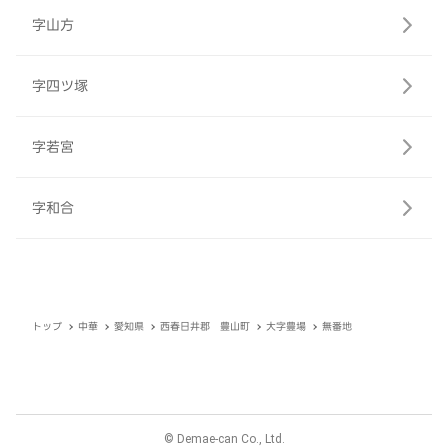
字山方
字四ツ塚
字若宮
字和合
トップ
中華
愛知県
西春日井郡 豊山町
大字豊場
無番地
© Demae-can Co., Ltd.