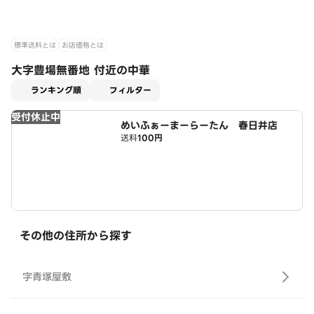
標準送料とは
お店価格とは
大字豊場無番地 付近の中華
適用なし
ランキング順
フィルター
受付休止中
めいふぁーまーらーたん 春日井店
送料
100円
その他の住所から探す
字青塚屋敷