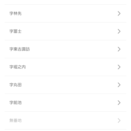
字林先
字冨士
字東古諏訪
字堀之内
字丸田
字前池
無番地