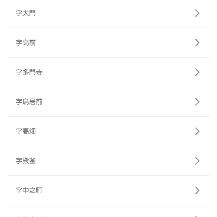
字大門
字高前
字多門寺
字鳥居前
字高畑
字殿釜
字中之町